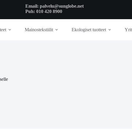
Email:
palvelu@sunglobe.net
Puh:
010 420 8900
teet
Mainostekstiilit
Ekologiset tuotteet
Yrit
selle