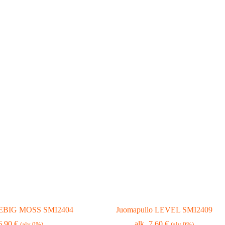
REBIG MOSS SMI2404
Juomapullo LEVEL SMI2409
6,90
€
7,60
€
(alv 0%)
(alv 0%)