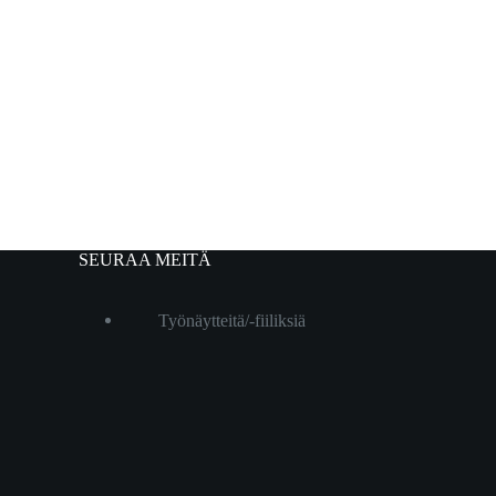
SEURAA MEITÄ
Työnäytteitä/-fiiliksiä