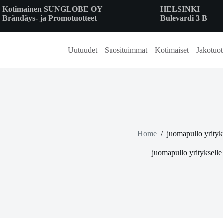
Skip
Kotimainen SUNGLOBE OY
HELSINKI
to
Brändäys- ja Promotuotteet
Bulevardi 3 B
content
Uutuudet
Suosituimmat
Kotimaiset
Jakotuot
Home
/
juomapullo yrityk
juomapullo yritykselle