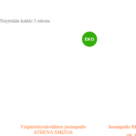
Suosituimmat
Näytetään kaikki 5 tulosta
ensin
EKO
Ympäristöystävällinen juomapullo
Juomapullo 
ATHENA SMI2516