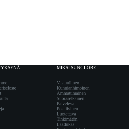
TYKSENÄ
MIKSI SUNGLOBE
emme
Vastuullinen
eriseloste
Kunnianhimoinen
t
Ammattimainen
outta
Suoraselkäinen
Palveleva
eja
Positiivinen
Luotettava
s
Tinkimätön
Laadukas