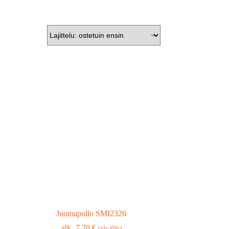
Juomapullo SMI2326
7,70
€
(alv 0%)