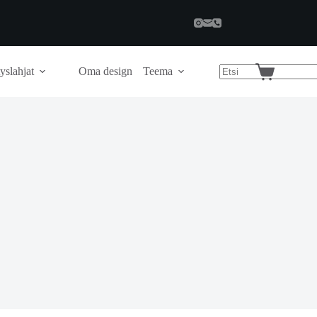
yslahjat
Oma design
Teema
Shopping
cart