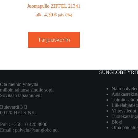
Juomapullo ZIFFEL 21341
4,30
€
(alv 0%)
Tarjouskoriin
SUNGLOBE YRI
Ota meihin yhteyttä
Näin palvel
milloin tahansa sinulle sopii
Asiakasrekist
Sovitaan tapaaminen!
Toimitusehdo
Liikelahjatiet
Bulevardi 3 B
Yhteystiedot
00120 HELSINKI
Tuotekatalog
Blogi
Puh : +358 10 420 8900
Oma painatu
Email :
palvelu@sunglobe.net