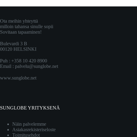
Ota meihin yhteyttä
milloin tahansa sinulle sopii
Sovitaan tapaaminen!
Bulevardi 3 B
00120 HELSINKI
Puh : +358 10 420 8900
Email :
palvelu@sunglobe.net
www.sunglobe.net
SUNGLOBE YRITYKSENÄ
Näin palvelemme
Asiakasrekisteriseloste
Toimitusehdot