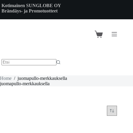
Skip
Kotimainen SUNGLOBE OY
to
Brändäys- ja Promotuotteet
content
Shopping
cart
Home
/
juomapullo-merkkauksella
juomapullo-merkkauksella