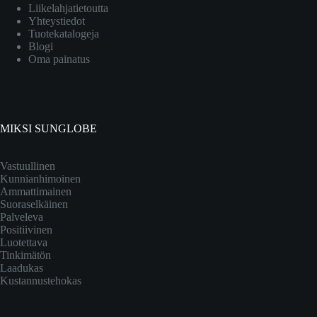
Liikelahjatietoutta
Yhteystiedot
Tuotekatalogeja
Blogi
Oma painatus
MIKSI SUNGLOBE
Vastuullinen
Kunnianhimoinen
Ammattimainen
Suoraselkäinen
Palveleva
Positiivinen
Luotettava
Tinkimätön
Laadukas
Kustannustehokas