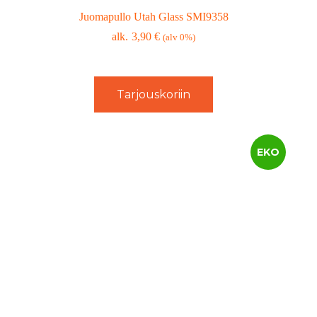
Juomapullo Utah Glass SMI9358
3,90
€
(alv 0%)
Tarjouskoriin
EKO