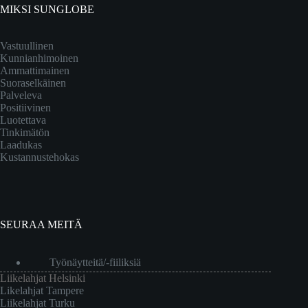
MIKSI SUNGLOBE
Vastuullinen
Kunnianhimoinen
Ammattimainen
Suoraselkäinen
Palveleva
Positiivinen
Luotettava
Tinkimätön
Laadukas
Kustannustehokas
SEURAA MEITÄ
Työnäytteitä/-fiiliksiä
Liikelahjat Helsinki
Likelahjat Tampere
Liikelahjat Turku