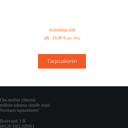
Joululahja setit
19,90
€
(alv 0%)
Tarjouskoriin
Ota meihin yhteyttä
milloin tahansa sinulle sopii
Sovitaan tapaaminen!
Bulevardi 3 B
00120 HELSINKI