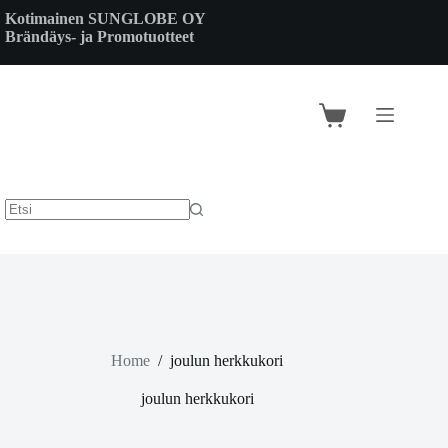
Skip
Kotimainen SUNGLOBE OY
to
Brändäys- ja Promotuotteet
content
Shopping
cart
Home
/
joulun herkkukori
joulun herkkukori