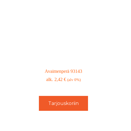
Avaimenperä 93143
2,42
€
(alv 0%)
Tarjouskoriin