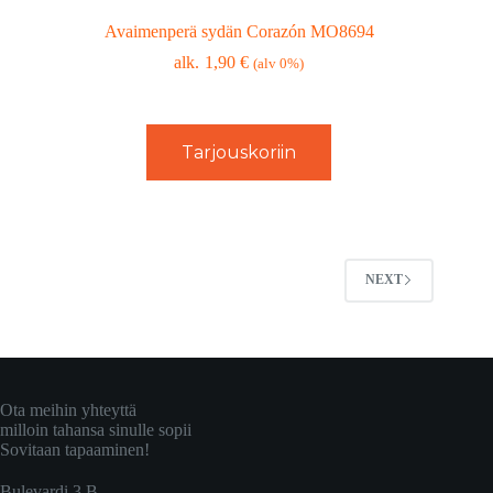
Avaimenperä sydän Corazón MO8694
1,90
€
(alv 0%)
Tarjouskoriin
NEXT
Ota meihin yhteyttä
milloin tahansa sinulle sopii
Sovitaan tapaaminen!
Bulevardi 3 B