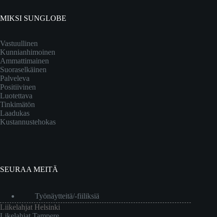
MIKSI SUNGLOBE
Vastuullinen
Kunnianhimoinen
Ammattimainen
Suoraselkäinen
Palveleva
Positiivinen
Luotettava
Tinkimätön
Laadukas
Kustannustehokas
SEURAA MEITÄ
Työnäytteitä/-fiiliksiä
Liikelahjat Helsinki
Likelahjat Tampere