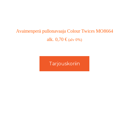
Avaimenperä pullonavaaja Colour Twices MO8664
0,70
€
(alv 0%)
Tarjouskoriin