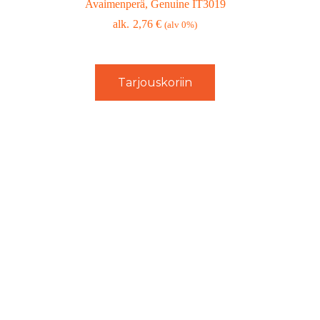
Avaimenperä, Genuine IT3019
2,76
€
(alv 0%)
Tarjouskoriin