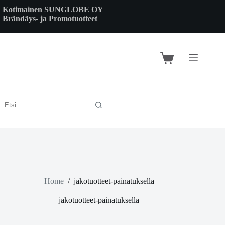
Skip
Kotimainen SUNGLOBE OY
to
Brändäys- ja Promotuotteet
content
Shopping
cart
Home
/
jakotuotteet-painatuksella
jakotuotteet-painatuksella