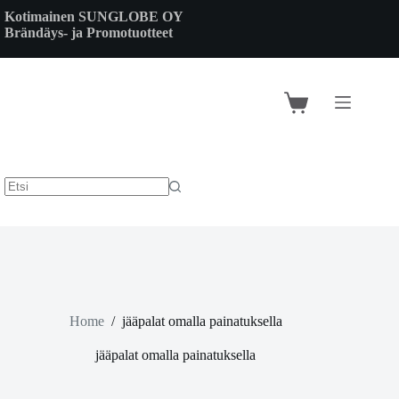
Skip
Kotimainen SUNGLOBE OY
to
Brändäys- ja Promotuotteet
content
Shopping
cart
Home
/
jääpalat omalla painatuksella
jääpalat omalla painatuksella