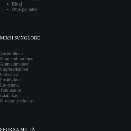
Blogi
Oma painatus
MIKSI SUNGLOBE
Vastuullinen
Kunnianhimoinen
Ammattimainen
Suoraselkäinen
Palveleva
Positiivinen
Luotettava
Tinkimätön
Laadukas
Kustannustehokas
SEURAA MEITÄ