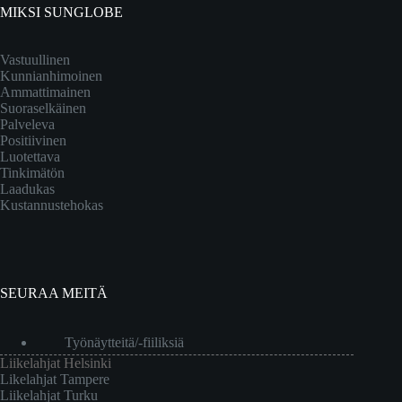
MIKSI SUNGLOBE
Vastuullinen
Kunnianhimoinen
Ammattimainen
Suoraselkäinen
Palveleva
Positiivinen
Luotettava
Tinkimätön
Laadukas
Kustannustehokas
SEURAA MEITÄ
Työnäytteitä/-fiiliksiä
Liikelahjat Helsinki
Likelahjat Tampere
Liikelahjat Turku