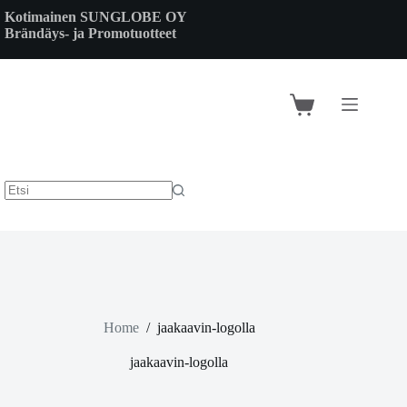
Skip
Kotimainen SUNGLOBE OY
to
Brändäys- ja Promotuotteet
content
Shopping
cart
Home
/
jaakaavin-logolla
jaakaavin-logolla