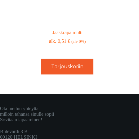
Jääskrapa multi
0,51
€
(alv 0%)
Tarjouskoriin
Ota meihin yhteyttä
milloin tahansa sinulle sopii
Sovitaan tapaaminen!
Bulevardi 3 B
00120 HELSINKI