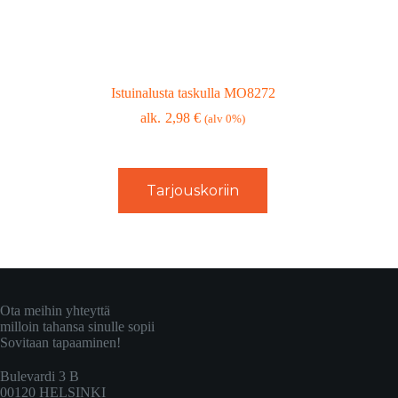
Istuinalusta taskulla MO8272
2,98
€
(alv 0%)
Tarjouskoriin
Ota meihin yhteyttä
milloin tahansa sinulle sopii
Sovitaan tapaaminen!
Bulevardi 3 B
00120 HELSINKI