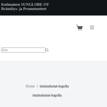
Skip
Kotimainen SUNGLOBE OY
to
Brändäys- ja Promotuotteet
content
Shopping
cart
Home
/
istuinalustat-logolla
istuinalustat-logolla