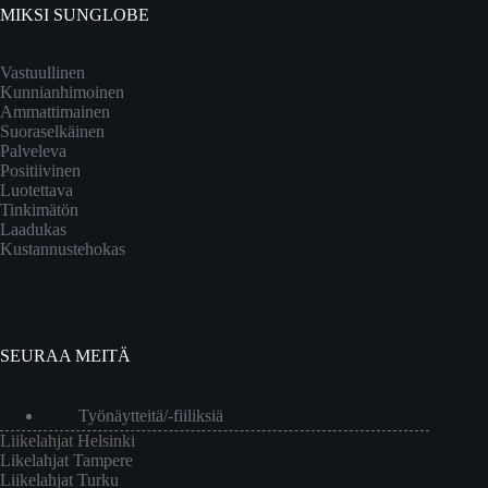
MIKSI SUNGLOBE
Vastuullinen
Kunnianhimoinen
Ammattimainen
Suoraselkäinen
Palveleva
Positiivinen
Luotettava
Tinkimätön
Laadukas
Kustannustehokas
SEURAA MEITÄ
Työnäytteitä/-fiiliksiä
Liikelahjat Helsinki
Likelahjat Tampere
Liikelahjat Turku