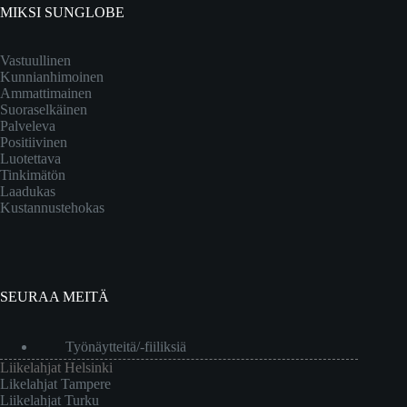
MIKSI SUNGLOBE
Vastuullinen
Kunnianhimoinen
Ammattimainen
Suoraselkäinen
Palveleva
Positiivinen
Luotettava
Tinkimätön
Laadukas
Kustannustehokas
SEURAA MEITÄ
Työnäytteitä/-fiiliksiä
Liikelahjat Helsinki
Likelahjat Tampere
Liikelahjat Turku