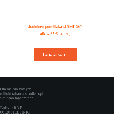
Jouluinen puuvillakassi SMI1567
4,65
€
(alv 0%)
Tarjouskoriin
Ota meihin yhteyttä
milloin tahansa sinulle sopii
Sovitaan tapaaminen!
Bulevardi 3 B
00120 HELSINKI