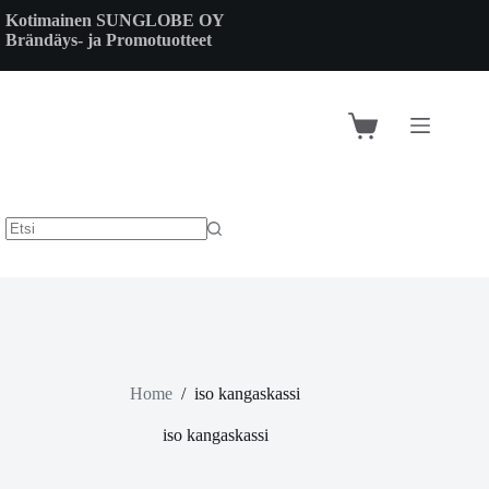
Skip
Kotimainen SUNGLOBE OY
to
Brändäys- ja Promotuotteet
content
Shopping
cart
Home
/
iso kangaskassi
iso kangaskassi