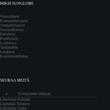
MIKSI SUNGLOBE
Vastuullinen
Kunnianhimoinen
Ammattimainen
Suoraselkäinen
Palveleva
Positiivinen
Luotettava
Tinkimätön
Laadukas
Kustannustehokas
SEURAA MEITÄ
Työnäytteitä/-fiiliksiä
Liikelahjat Helsinki
Likelahjat Tampere
Liikelahjat Turku