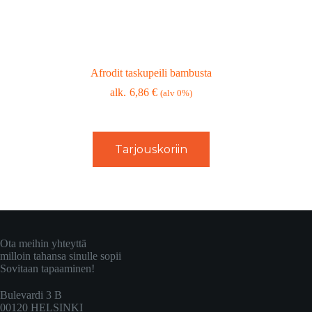
Afrodit taskupeili bambusta
6,86
€
(alv 0%)
Tarjouskoriin
Ota meihin yhteyttä
milloin tahansa sinulle sopii
Sovitaan tapaaminen!
Bulevardi 3 B
00120 HELSINKI