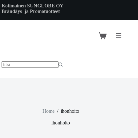
Skip
Kotimainen SUNGLOBE OY
to
Brändäys- ja Promotuotteet
content
Shopping
cart
Home
/
ihonhoito
ihonhoito