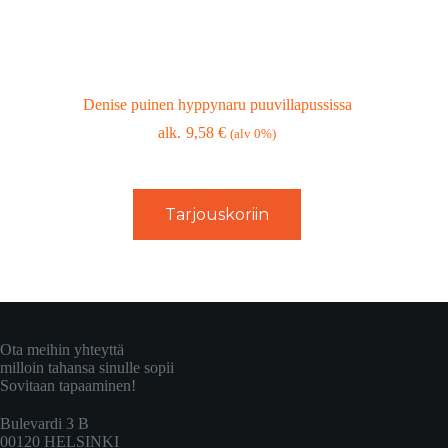
Denise puinen hyppynaru puuvillapussissa
9,58
€
(alv 0%)
Tarjouskoriin
Ota meihin yhteyttä
milloin tahansa sinulle sopii
Sovitaan tapaaminen!
Bulevardi 3 B
00120 HELSINKI