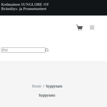
Skip
Kotimainen SUNGLOBE OY
to
Brändäys- ja Promotuotteet
content
Shopping
cart
Home
/
hyppynaru
hyppynaru