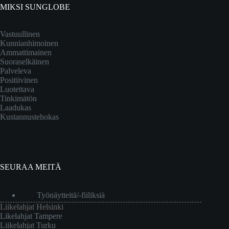
MIKSI SUNGLOBE
Vastuullinen
Kunnianhimoinen
Ammattimainen
Suoraselkäinen
Palveleva
Positiivinen
Luotettava
Tinkimätön
Laadukas
Kustannustehokas
SEURAA MEITÄ
Työnäytteitä/-fiiliksiä
Liikelahjat Helsinki
Likelahjat Tampere
Liikelahjat Turku