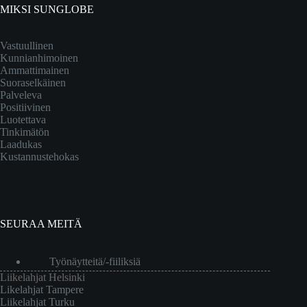
MIKSI SUNGLOBE
Vastuullinen
Kunnianhimoinen
Ammattimainen
Suoraselkäinen
Palveleva
Positiivinen
Luotettava
Tinkimätön
Laadukas
Kustannustehokas
SEURAA MEITÄ
Työnäytteitä/-fiiliksiä
Liikelahjat Helsinki
Likelahjat Tampere
Liikelahjat Turku