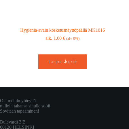
Hygienia-avain kosketusnäyttöpäällä MK1016
1,00
€
(alv 0%)
Tarjouskoriin
Ota meihin yhteyttä
milloin tahansa sinulle sopii
Sovitaan tapaaminen!
Bulevardi 3 B
00120 HELSINKI