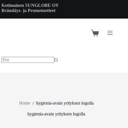
Skip
Kotimainen SUNGLOBE OY
to
Brändäys- ja Promotuotteet
content
Shopping
cart
Home
/
hygienia-avain yrityksen logolla
hygienia-avain yrityksen logolla