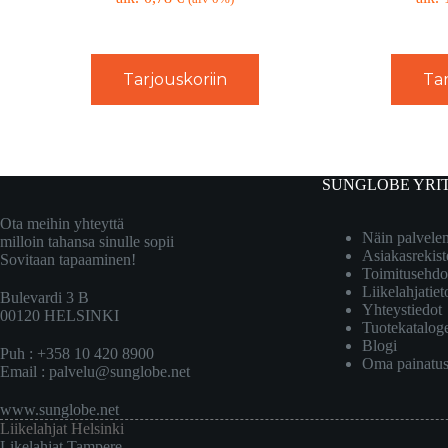
Tarjouskoriin
Tar
SUNGLOBE YRI
Ota meihin yhteyttä
Näin palvel
milloin tahansa sinulle sopii
Asiakasrekist
Sovitaan tapaaminen!
Toimitusehdo
Liikelahjatiet
Bulevardi 3 B
Yhteystiedot
00120 HELSINKI
Tuotekatalog
Blogi
Puh : +358 10 420 8900
Oma painatu
Email :
palvelu@sunglobe.net
www.sunglobe.net
Liikelahjat Helsinki
Likelahjat Tampere