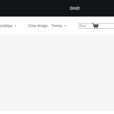
yslahjat
Oma design
Teema
Shopping
cart