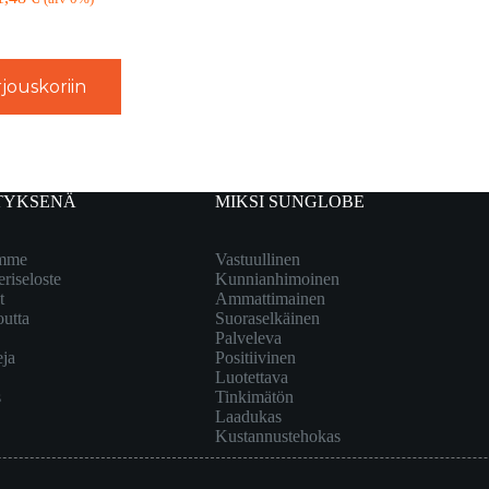
jouskoriin
TYKSENÄ
MIKSI SUNGLOBE
emme
Vastuullinen
eriseloste
Kunnianhimoinen
t
Ammattimainen
outta
Suoraselkäinen
Palveleva
eja
Positiivinen
Luotettava
s
Tinkimätön
Laadukas
Kustannustehokas