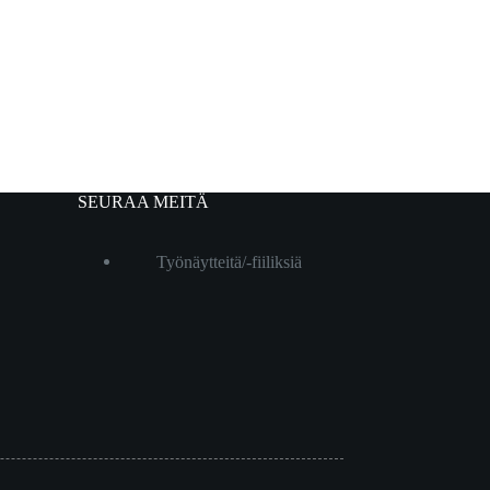
SEURAA MEITÄ
Työnäytteitä/-fiiliksiä