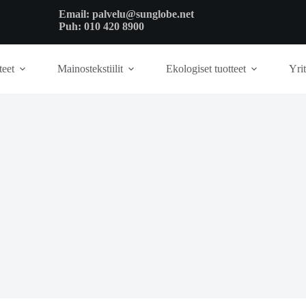
Email:
palvelu@sunglobe.net
Puh:
010 420 8900
teet
Mainostekstiilit
Ekologiset tuotteet
Yrit