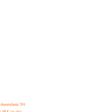
huurrelasta 591
1,48
€
(alv 0%)