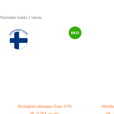
Suosituimmat
Näytetään kaikki 2 tulosta
ensin
EKO
Ekologinen jääraappa Kaari 1378
Murska-
0,78
€
(alv 0%)