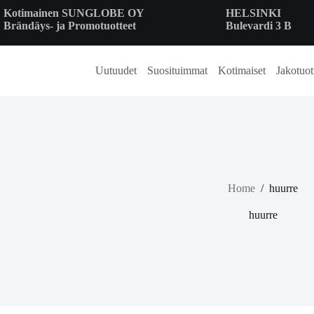
Skip
Kotimainen SUNGLOBE OY
HELSINKI
to
Brändäys- ja Promotuotteet
Bulevardi 3 B
content
Uutuudet
Suosituimmat
Kotimaiset
Jakotuot
Home
/
huurre
huurre