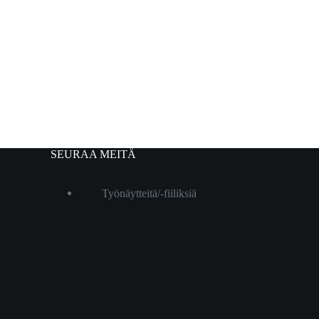
SEURAA MEITÄ
Työnäytteitä/-fiiliksiä