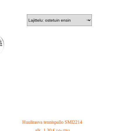
Huulirasva tennispallo SMI2214
1,30
€
(alv 0%)