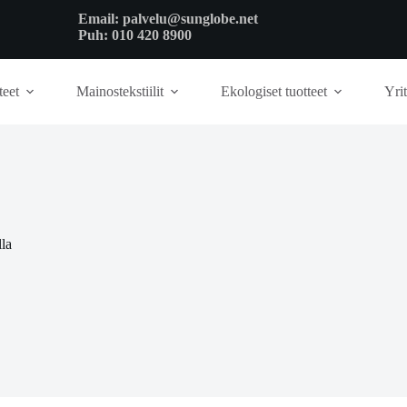
Email:
palvelu@sunglobe.net
Puh:
010 420 8900
teet
Mainostekstiilit
Ekologiset tuotteet
Yrit
lla