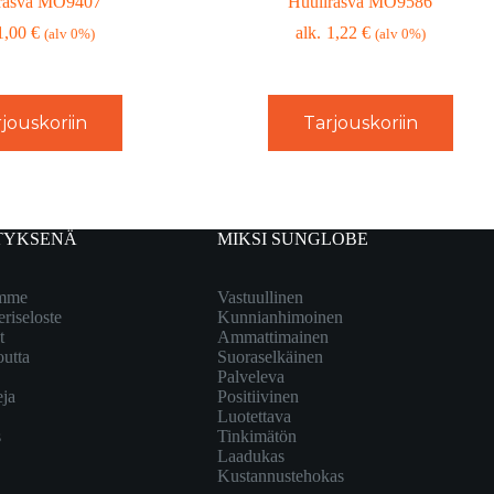
rasva MO9407
Huulirasva MO9586
1,00
€
1,22
€
(alv 0%)
(alv 0%)
jouskoriin
Tarjouskoriin
TYKSENÄ
MIKSI SUNGLOBE
emme
Vastuullinen
eriseloste
Kunnianhimoinen
t
Ammattimainen
outta
Suoraselkäinen
Palveleva
eja
Positiivinen
Luotettava
s
Tinkimätön
Laadukas
Kustannustehokas