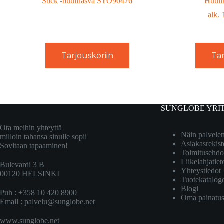
Stick -huulirasva STO90476
Huuli
Tarjouskoriin
Tar
SUNGLOBE YRI
Ota meihin yhteyttä
Näin palvel
milloin tahansa sinulle sopii
Asiakasrekist
Sovitaan tapaaminen!
Toimitusehdo
Liikelahjatiet
Bulevardi 3 B
Yhteystiedot
00120 HELSINKI
Tuotekatalog
Blogi
Puh : +358 10 420 8900
Oma painatu
Email :
palvelu@sunglobe.net
www.sunglobe.net