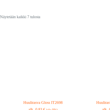
Suosituimmat
Näytetään kaikki 7 tulosta
ensin
Huulirasva Gloss IT2698
Huulira
0,83
€
(alv 0%)