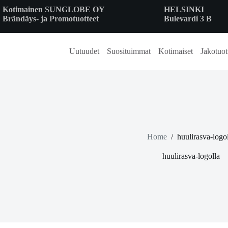
Skip
Kotimainen SUNGLOBE OY
HELSINKI
to
Brändäys- ja Promotuotteet
Bulevardi 3 B
content
Uutuudet
Suosituimmat
Kotimaiset
Jakotuot
Home
/
huulirasva-logo
huulirasva-logolla