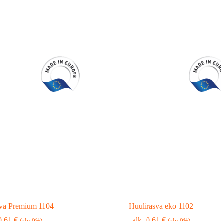
sva Premium 1104
Huulirasva eko 1102
0,61
€
0,61
€
(alv 0%)
(alv 0%)