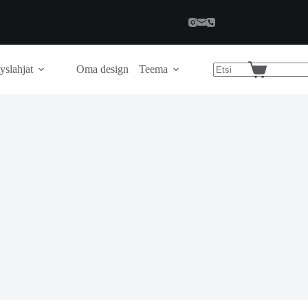
yslahjat
Oma design
Teema
Shopping
cart