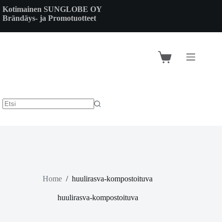
Skip
Kotimainen SUNGLOBE OY
to
Brändäys- ja Promotuotteet
content
Shopping
cart
Home
/
huulirasva-kompostoituva
huulirasva-kompostoituva