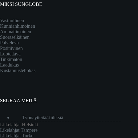
MIKSI SUNGLOBE
Vastuullinen
Kunnianhimoinen
Ammattimainen
Suoraselkäinen
Palveleva
Positiivinen
Luotettava
Tinkimätön
Laadukas
Kustannustehokas
SEURAA MEITÄ
Työnäytteitä/-fiiliksiä
Liikelahjat Helsinki
Likelahjat Tampere
Liikelahjat Turku