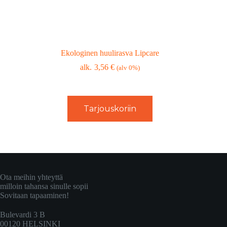
Ekologinen huulirasva Lipcare
3,56
€
(alv 0%)
Tarjouskoriin
Ota meihin yhteyttä
milloin tahansa sinulle sopii
Sovitaan tapaaminen!
Bulevardi 3 B
00120 HELSINKI