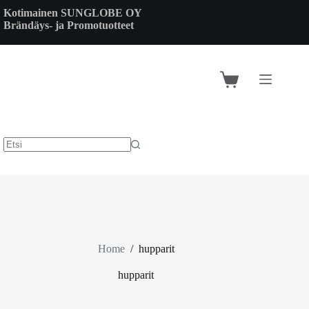
Skip
Kotimainen SUNGLOBE OY
to
Brändäys- ja Promotuotteet
content
Shopping
cart
Home
/
hupparit
hupparit