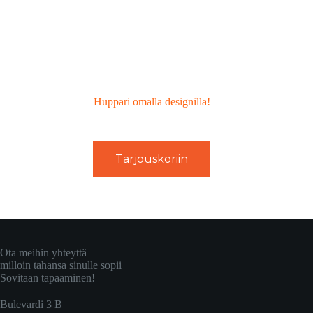
Huppari omalla designilla!
Tarjouskoriin
Ota meihin yhteyttä
milloin tahansa sinulle sopii
Sovitaan tapaaminen!
Bulevardi 3 B