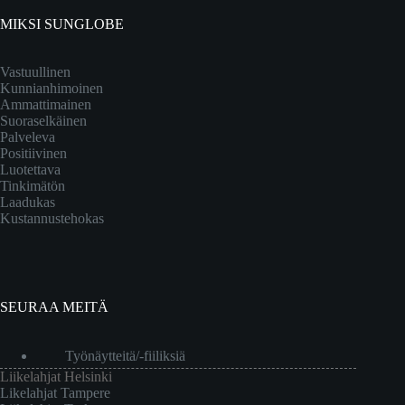
MIKSI SUNGLOBE
Vastuullinen
Kunnianhimoinen
Ammattimainen
Suoraselkäinen
Palveleva
Positiivinen
Luotettava
Tinkimätön
Laadukas
Kustannustehokas
SEURAA MEITÄ
Työnäytteitä/-fiiliksiä
Liikelahjat Helsinki
Likelahjat Tampere