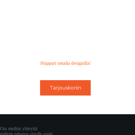
Huppari omalla designilla!
Tarjouskoriin
Ota meihin yhteyttä
milloin tahansa sinulle sopii