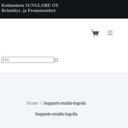
Skip
Kotimainen SUNGLOBE OY
to
Brändäys- ja Promotuotteet
content
Shopping
cart
Home
/
hupparit-omalla-logolla
hupparit-omalla-logolla