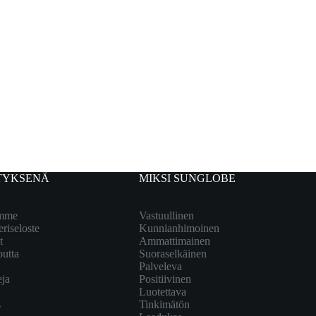
TYKSENÄ
MIKSI SUNGLOBE
emme
Vastuullinen
eriseloste
Kunnianhimoinen
t
Ammattimainen
outta
Suoraselkäinen
Palveleva
eja
Positiivinen
Luotettava
s
Tinkimätön