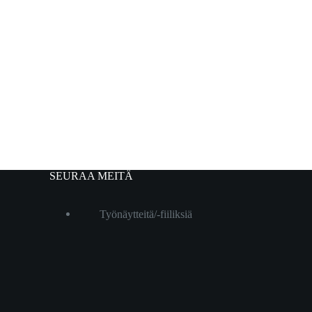
SEURAA MEITÄ
Työnäytteitä/-fiiliksiä