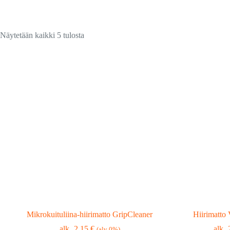
Suosituimmat
Näytetään kaikki 5 tulosta
ensin
Mikrokuituliina-hiirimatto GripCleaner
Hiirimatt
2,15
€
(alv 0%)