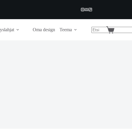
yslahjat
Oma design
Teema
Shopping
cart