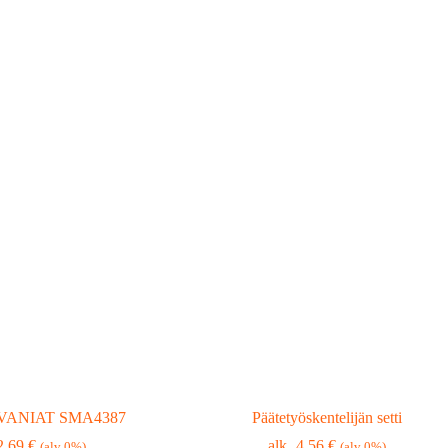
o VANIAT SMA4387
Päätetyöskentelijän setti
2,69
€
4,56
€
(alv 0%)
(alv 0%)