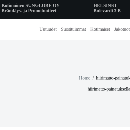
Skip
Kotimainen SUNGLOBE OY
HELSINKI
to
Brändäys- ja Promotuotteet
Bulevardi 3 B
content
Uutuudet
Suosituimmat
Kotimaiset
Jakotuot
Home
/
hiirimatto-painatuk
hiirimatto-painatuksell