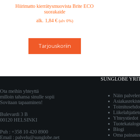
Hiirimatto kierrätysmuovista Brite ECO
suorakaide
1,84
€
(alv 0%)
Tarjouskoriin
SUNGLOBE YRI
Ota meihin yhteyttä
Näin palvel
milloin tahansa sinulle sopii
Asiakasrekist
Sovitaan tapaaminen!
Toimitusehdo
Liikelahjatiet
Bulevardi 3 B
Yhteystiedot
00120 HELSINKI
Tuotekatalog
Blogi
Puh : +358 10 420 8900
Oma painatu
Email :
palvelu@sunglobe.net