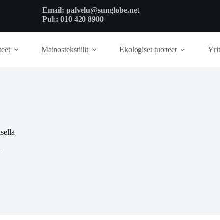
Email:
palvelu@sunglobe.net
Puh:
010 420 8900
teet
Mainostekstiilit
Ekologiset tuotteet
Yrit
sella
a