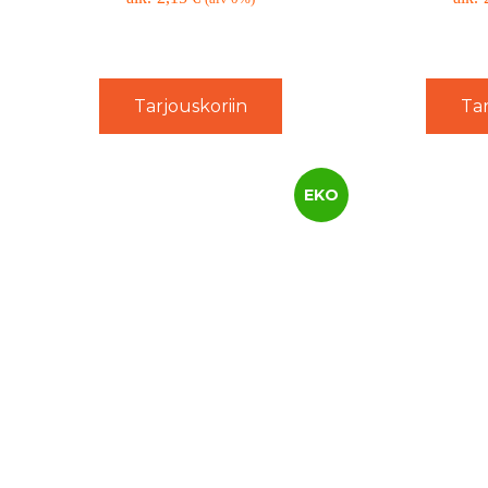
Tarjouskoriin
Tar
EKO