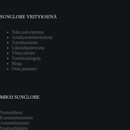
SUNGLOBE YRITYKSENÄ
Näin palvelemme
Asiakasrekisteriseloste
Toimitusehdot
Liikelahjatietoutta
Yhteystiedot
Tuotekatalogeja
Blogi
Oma painatus
MIKSI SUNGLOBE
Vastuullinen
Kunnianhimoinen
Ammattimainen
Suoraselkäinen