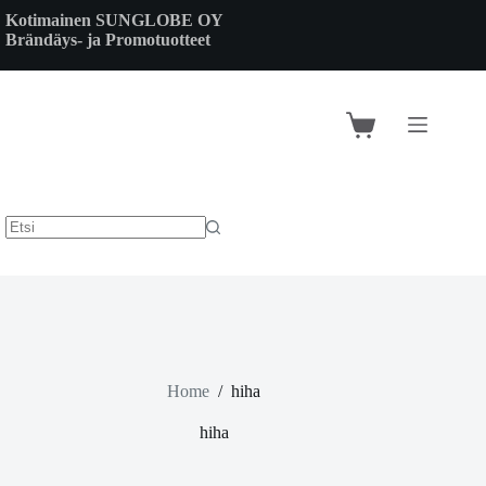
Skip
Kotimainen SUNGLOBE OY
to
Brändäys- ja Promotuotteet
content
Shopping
cart
Home
/
hiha
hiha