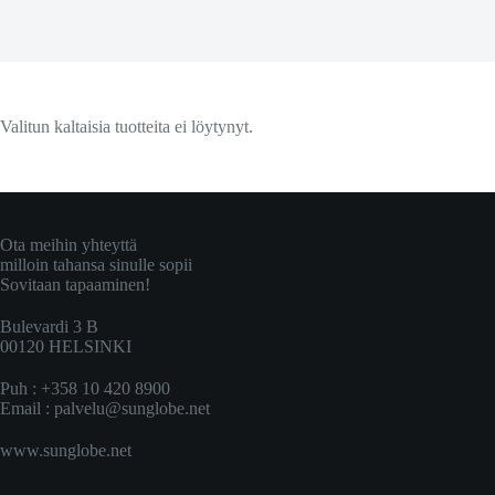
Valitun kaltaisia tuotteita ei löytynyt.
Ota meihin yhteyttä
milloin tahansa sinulle sopii
Sovitaan tapaaminen!
Bulevardi 3 B
00120 HELSINKI
Puh : +358 10 420 8900
Email :
palvelu@sunglobe.net
www.sunglobe.net