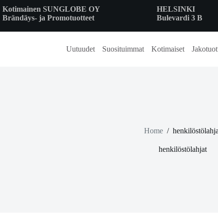
Skip
Kotimainen SUNGLOBE OY
HELSINKI
to
Brändäys- ja Promotuotteet
Bulevardi 3 B
content
Uutuudet
Suosituimmat
Kotimaiset
Jakotuot
Home
/
henkilöstölahja
henkilöstölahjat