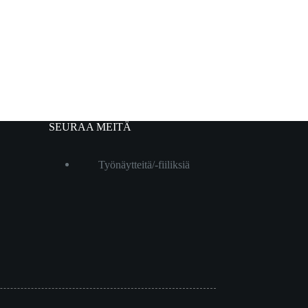
SEURAA MEITÄ
Työnäytteitä/-fiiliksiä