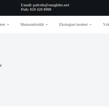
Email:
palvelu@sunglobe.net
Puh:
010 420 8900
teet
Mainostekstiilit
Ekologiset tuotteet
Yrit
t