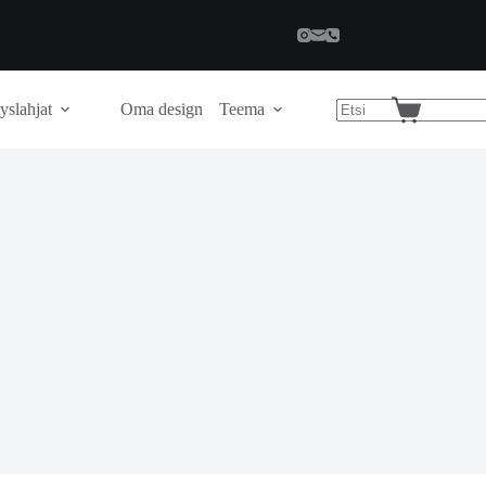
yslahjat
Oma design
Teema
Shopping
cart