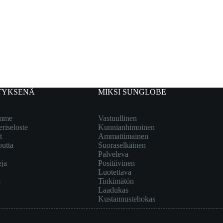
TYKSENÄ
MIKSI SUNGLOBE
emme
Vastuullinen
eriseloste
Kunnianhimoinen
t
Ammattimainen
outta
Suoraselkäinen
Palveleva
eja
Positiivinen
Luotettava
s
Tinkimätön
Laadukas
Kustannustehokas