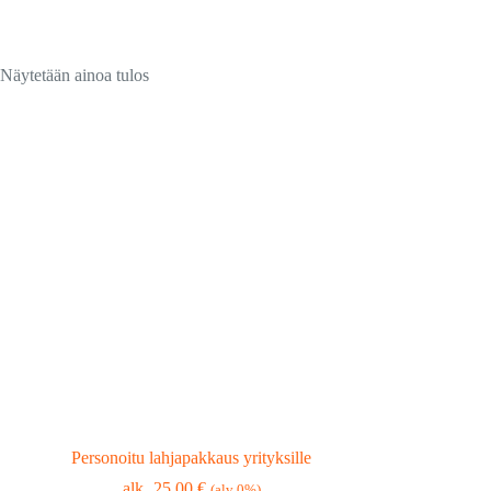
Näytetään ainoa tulos
Personoitu lahjapakkaus yrityksille
25,00
€
(alv 0%)