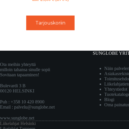
Tarjouskoriin
SUNGLOBE YRI
Ota meihin yhteyttä
Näin palvel
milloin tahansa sinulle sopii
Asiakasrekist
Sovitaan tapaaminen!
Toimitusehdo
Liikelahjatiet
Bulevardi 3 B
Yhteystiedot
00120 HELSINKI
Tuotekatalog
Blogi
Puh : +358 10 420 8900
Oma painatu
Email :
palvelu@sunglobe.net
www.sunglobe.net
Liikelahjat Helsinki
Likelahjat Tampere