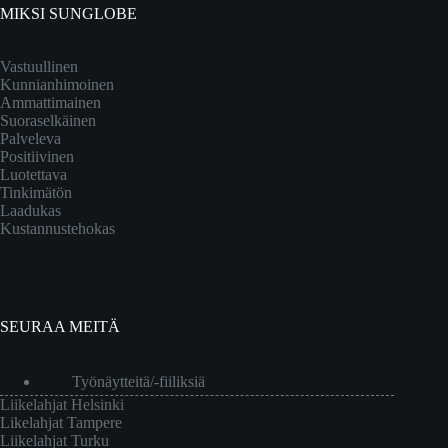
MIKSI SUNGLOBE
Vastuullinen
Kunnianhimoinen
Ammattimainen
Suoraselkäinen
Palveleva
Positiivinen
Luotettava
Tinkimätön
Laadukas
Kustannustehokas
SEURAA MEITÄ
Työnäytteitä/-fiiliksiä
Liikelahjat Helsinki
Likelahjat Tampere
Liikelahjat Turku