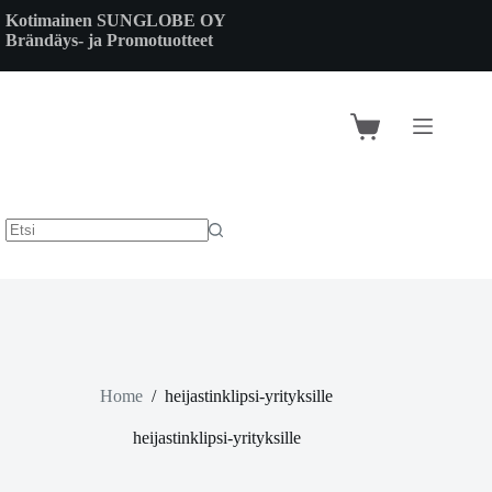
Skip
Kotimainen SUNGLOBE OY
to
Brändäys- ja Promotuotteet
content
Shopping
cart
Home
/
heijastinklipsi-yrityksille
heijastinklipsi-yrityksille