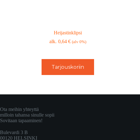
Heijastinklipsi
0,64
€
(alv 0%)
Tarjouskoriin
Ota meihin yhteyttä
milloin tahansa sinulle sopii
Sovitaan tapaaminen!
Bulevardi 3 B
00120 HELSINKI