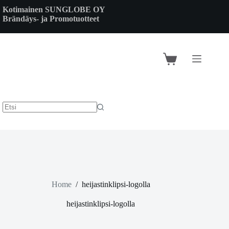
Skip
Kotimainen SUNGLOBE OY
to
Brändäys- ja Promotuotteet
content
Shopping
cart
Home
/
heijastinklipsi-logolla
heijastinklipsi-logolla