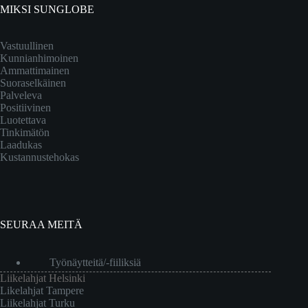
MIKSI SUNGLOBE
Vastuullinen
Kunnianhimoinen
Ammattimainen
Suoraselkäinen
Palveleva
Positiivinen
Luotettava
Tinkimätön
Laadukas
Kustannustehokas
SEURAA MEITÄ
Työnäytteitä/-fiiliksiä
Liikelahjat Helsinki
Likelahjat Tampere
Liikelahjat Turku