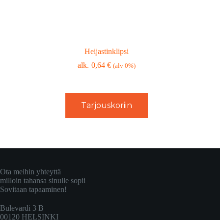
Heijastinklipsi
0,64
€
(alv 0%)
Tarjouskoriin
Ota meihin yhteyttä
milloin tahansa sinulle sopii
Sovitaan tapaaminen!
Bulevardi 3 B
00120 HELSINKI