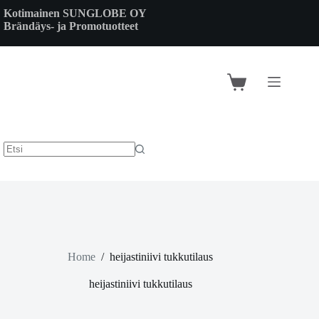
Skip
Kotimainen SUNGLOBE OY
to
Brändäys- ja Promotuotteet
content
Shopping
cart
Home
/
heijastiniivi tukkutilaus
heijastiniivi tukkutilaus