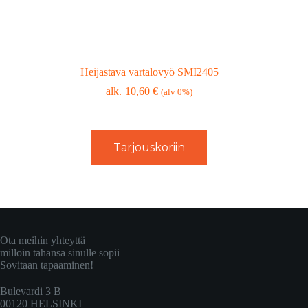
Heijastava vartalovyö SMI2405
10,60
€
(alv 0%)
Tarjouskoriin
Ota meihin yhteyttä
milloin tahansa sinulle sopii
Sovitaan tapaaminen!
Bulevardi 3 B
00120 HELSINKI