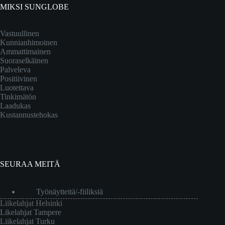
MIKSI SUNGLOBE
Vastuullinen
Kunnianhimoinen
Ammattimainen
Suoraselkäinen
Palveleva
Positiivinen
Luotettava
Tinkimätön
Laadukas
Kustannustehokas
SEURAA MEITÄ
Työnäytteitä/-fiiliksiä
Liikelahjat Helsinki
Likelahjat Tampere
Liikelahjat Turku