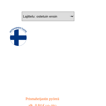
Prismaheijastin pyöreä
0,84
€
(alv 0%)