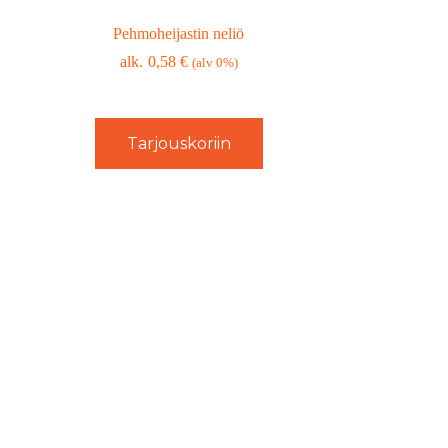
Pehmoheijastin neliö
0,58
€
(alv 0%)
Tarjouskoriin