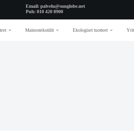
Email:
palvelu@sunglobe.net
Puh:
010 420 8900
teet
Mainostekstiilit
Ekologiset tuotteet
Yrit