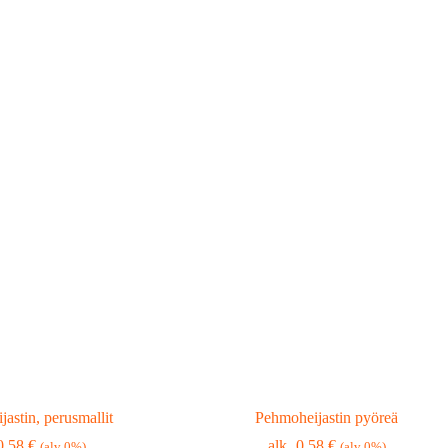
astin, perusmallit
Pehmoheijastin pyöreä
0,58
€
0,58
€
(alv 0%)
(alv 0%)