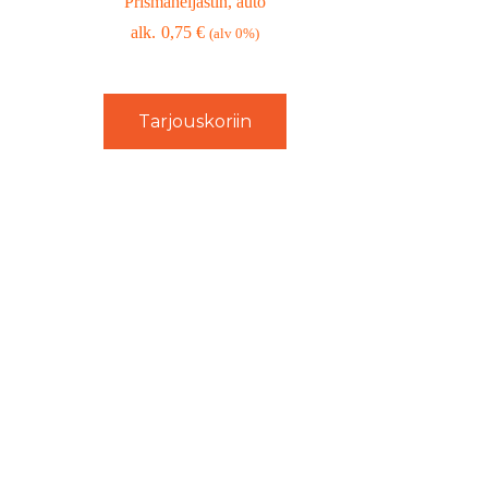
Prismaheijastin, auto
0,75
€
(alv 0%)
Tarjouskoriin