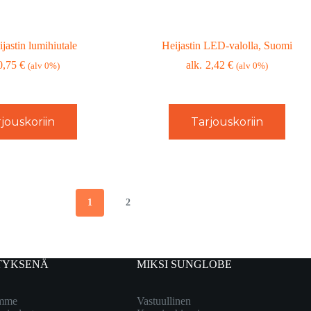
jastin lumihiutale
Heijastin LED-valolla, Suomi
0,75
€
2,42
€
(alv 0%)
(alv 0%)
jouskoriin
Tarjouskoriin
1
2
TYKSENÄ
MIKSI SUNGLOBE
emme
Vastuullinen