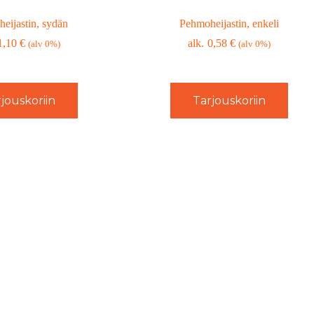
heijastin, sydän
Pehmoheijastin, enkeli
1,10
€
0,58
€
(alv 0%)
(alv 0%)
jouskoriin
Tarjouskoriin