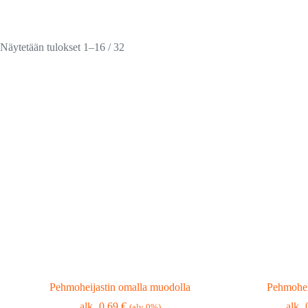
Suosituimmat
Näytetään tulokset 1–16 / 32
ensin
Pehmoheijastin omalla muodolla
Pehmoheij
0,69
€
(alv 0%)