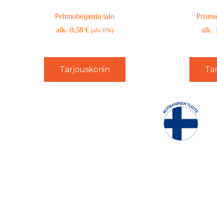
Pehmoheijastin talo
Prisma
0,58
€
(alv 0%)
Tarjouskoriin
Tar