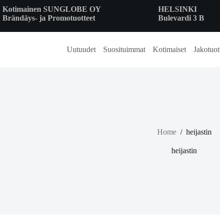
Skip
Kotimainen SUNGLOBE OY
HELSINKI
to
Brändäys- ja Promotuotteet
Bulevardi 3 B
content
Uutuudet
Suosituimmat
Kotimaiset
Jakotuot
Home
/
heijastin
heijastin