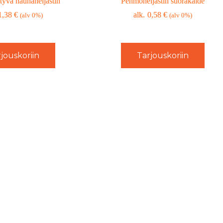
ttyvä nauhaheijastin
Pehmoheijastin suorakaide
1,38
€
0,58
€
(alv 0%)
(alv 0%)
jouskoriin
Tarjouskoriin