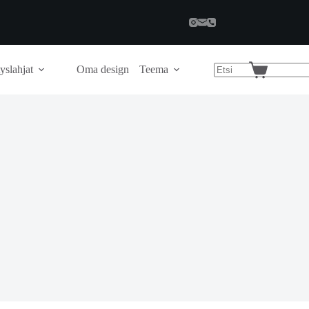
yslahjat
Oma design
Teema
Shopping
cart