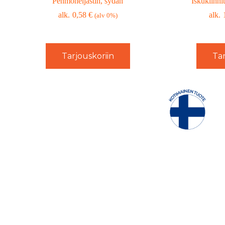
Pehmoheijastin, sydän
Iskukiinni
0,58
€
(alv 0%)
Tarjouskoriin
Tar