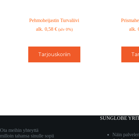
Pehmoheijastin Turvaliivi
Prismahei
0,58
€
(alv 0%)
Tarjouskoriin
Tar
SUNGLOBE YRI
Ota meihin yhteyttä
Näin palvel
milloin tahansa sinulle sopii