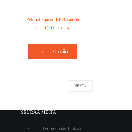
Pehmoheijastin LED-valolla
0,50
€
(alv 0%)
Tarjouskoriin
NEXT
SEURAA MEITÄ
Työnäytteitä/-fiiliksiä