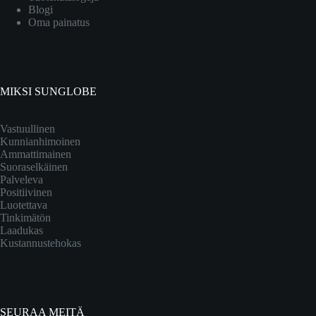
Blogi
Oma painatus
MIKSI SUNGLOBE
Vastuullinen
Kunnianhimoinen
Ammattimainen
Suoraselkäinen
Palveleva
Positiivinen
Luotettava
Tinkimätön
Laadukas
Kustannustehokas
SEURAA MEITÄ