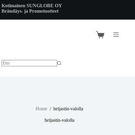
Skip
Kotimainen SUNGLOBE OY
to
Brändäys- ja Promotuotteet
content
Shopping
cart
Home
/
heijastin-valolla
heijastin-valolla