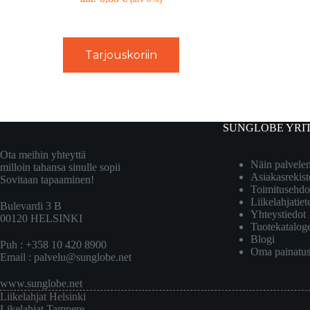
Tarjouskoriin
SUNGLOBE YRI
Ota meihin yhteyttä
Näin palvel
milloin tahansa sinulle sopii
Asiakasrekist
Sovitaan tapaaminen!
Toimitusehdo
Liikelahjatiet
Bulevardi 3 B
Yhteystiedot
00120 HELSINKI
Tuotekatalog
Blogi
Puh : +358 10 420 8900
Oma painatu
Email :
palvelu@sunglobe.net
www.sunglobe.net
Liikelahjat Helsinki
Likelahjat Tampere