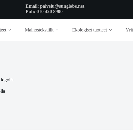
Email:
palvelu@sunglobe.net
Puh:
010 420 8900
teet
Mainostekstiilit
Ekologiset tuotteet
Yrit
 logolla
lla