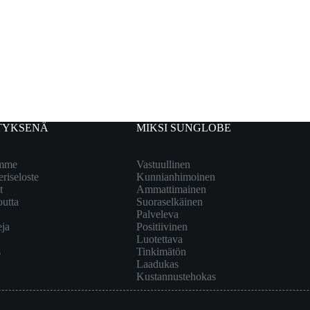
TYKSENÄ
MIKSI SUNGLOBE
emme
Vastuullinen
eriseloste
Kunnianhimoinen
t
Ammattimainen
outta
Suoraselkäinen
Palveleva
eja
Positiivinen
Luotettava
s
Tinkimätön
Laadukas
Kustannustehokas