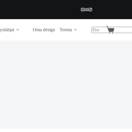
yslahjat
Oma design
Teema
Shopping
cart