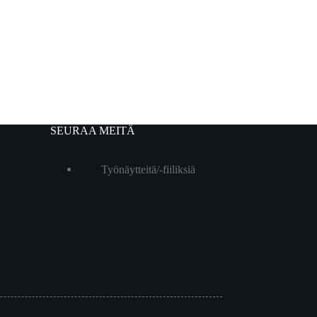
SEURAA MEITÄ
Työnäytteitä/-fiiliksiä