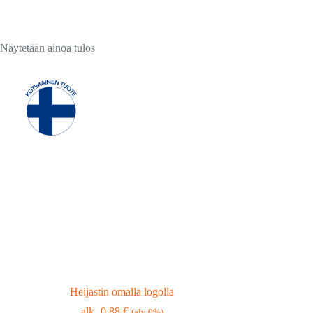
Näytetään ainoa tulos
Heijastin omalla logolla
0,88
€
(alv 0%)