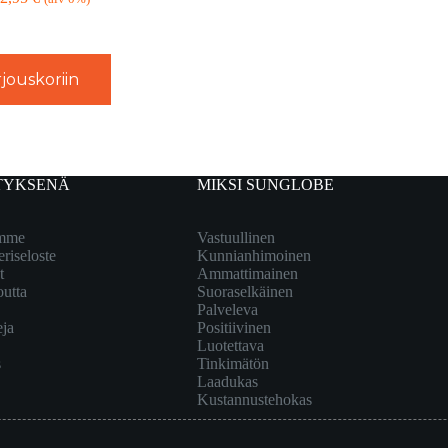
jouskoriin
TYKSENÄ
MIKSI SUNGLOBE
emme
Vastuullinen
eriseloste
Kunnianhimoinen
t
Ammattimainen
outta
Suoraselkäinen
Palveleva
eja
Positiivinen
Luotettava
s
Tinkimätön
Laadukas
Kustannustehokas