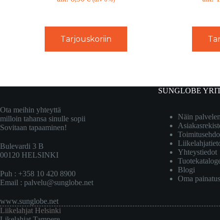
Tarjouskoriin
Tar
SUNGLOBE YRI
Ota meihin yhteyttä
Näin palvel
milloin tahansa sinulle sopii
Asiakasrekist
Sovitaan tapaaminen!
Toimitusehdo
Liikelahjatiet
Bulevardi 3 B
Yhteystiedot
00120 HELSINKI
Tuotekatalog
Blogi
Puh : +358 10 420 8900
Oma painatu
Email :
palvelu@sunglobe.net
www.sunglobe.net
Liikelahjat Helsinki
Likelahjat Tampere