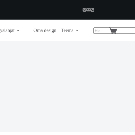
yslahjat
Oma design
Teema
Shopping
cart