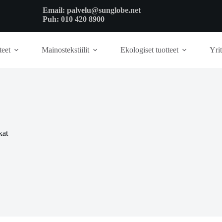
Email:
palvelu@sunglobe.net
Puh:
010 420 8900
teet
Mainostekstiilit
Ekologiset tuotteet
Yrit
kat