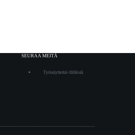
SEURAA MEITÄ
Työnäytteitä/-fiiliksiä