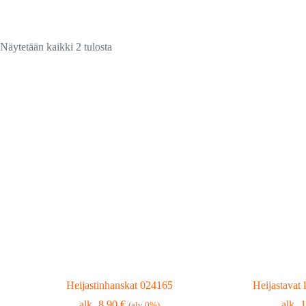
Suosituimmat
Näytetään kaikki 2 tulosta
ensin
Heijastinhanskat 024165
Heijastavat
8,90
€
1
(alv 0%)