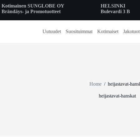
Skip
Kotimainen SUNGLOBE OY
HELSINKI
to
Brändäys- ja Promotuotteet
Bulevardi 3 B
content
Uutuudet
Suosituimmat
Kotimaiset
Jakotuot
Home
/
heijastavat-hans
heijastavat-hanskat