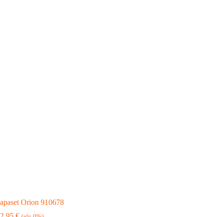
 lapaset Orion 910678
2,95
€
(alv 0%)