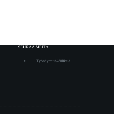
SEURAA MEITÄ
Työnäytteitä/-fiiliksiä