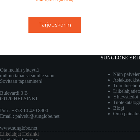
Tarjouskoriin
SUNGLOBE YRI
Ota meihin yhteyttä
Näin palvel
milloin tahansa sinulle sopii
Asiakasrekist
Sovitaan tapaaminen!
Toimitusehdo
Liikelahjatiet
Bulevardi 3 B
Yhteystiedot
00120 HELSINKI
Tuotekatalog
Blogi
Puh : +358 10 420 8900
Oma painatu
Email :
palvelu@sunglobe.net
www.sunglobe.net
Liikelahjat Helsinki
Likelahjat Tampere