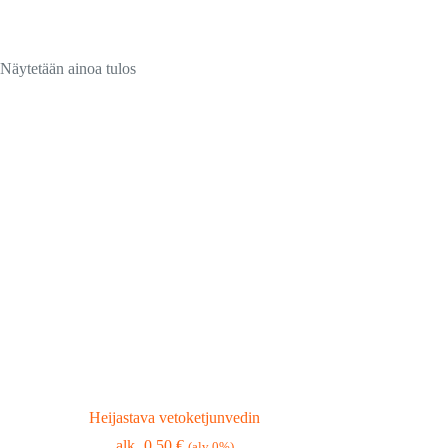
Näytetään ainoa tulos
Heijastava vetoketjunvedin
0,50
€
(alv 0%)