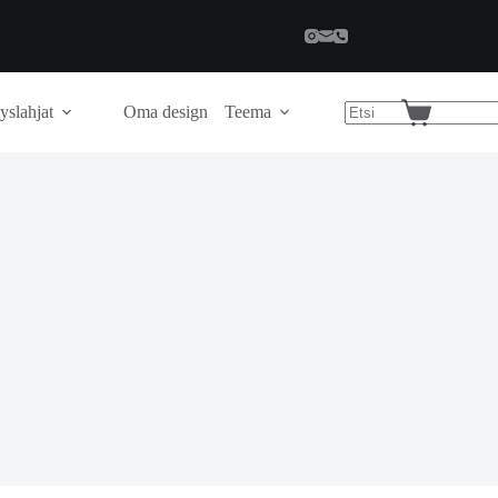
yslahjat
Oma design
Teema
Shopping
cart