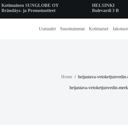
Skip
Kotimainen SUNGLOBE OY
HELSINKI
to
Brändäys- ja Promotuotteet
Bulevardi 3 B
content
Uutuudet
Suosituimmat
Kotimaiset
Jakotuot
Home
/
heijastava-vetoketjunvedin
heijastava-vetoketjunvedin-merk