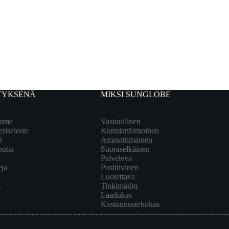
TYKSENÄ
MIKSI SUNGLOBE
emme
Vastuullinen
eriseloste
Kunnianhimoinen
t
Ammattimainen
outta
Suoraselkäinen
Palveleva
eja
Positiivinen
Luotettava
s
Tinkimätön
Laadukas
Kustannustehokas