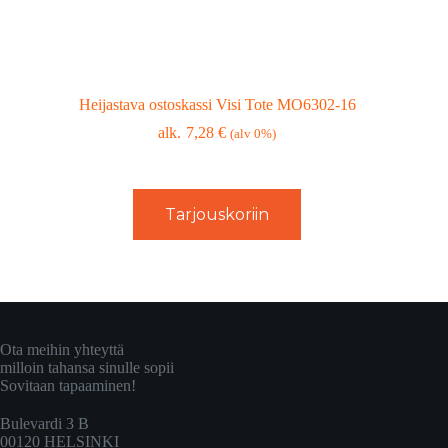
Heijastava ostoskassi Visi Tote MO6302-16
7,28
€
(alv 0%)
Tarjouskoriin
Ota meihin yhteyttä
milloin tahansa sinulle sopii
Sovitaan tapaaminen!
Bulevardi 3 B
00120 HELSINKI