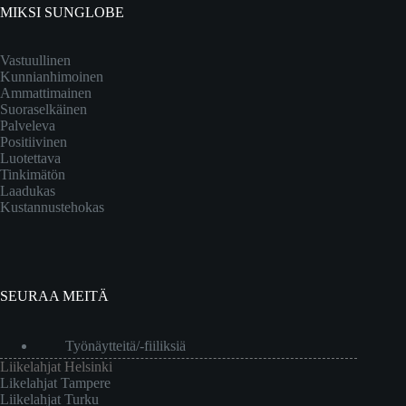
MIKSI SUNGLOBE
Vastuullinen
Kunnianhimoinen
Ammattimainen
Suoraselkäinen
Palveleva
Positiivinen
Luotettava
Tinkimätön
Laadukas
Kustannustehokas
SEURAA MEITÄ
Työnäytteitä/-fiiliksiä
Liikelahjat Helsinki
Likelahjat Tampere
Liikelahjat Turku