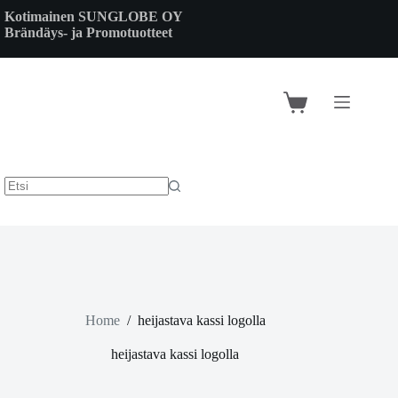
Skip
Kotimainen SUNGLOBE OY
to
Brändäys- ja Promotuotteet
content
Shopping
cart
Home
/
heijastava kassi logolla
heijastava kassi logolla