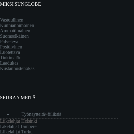
MIKSI SUNGLOBE
Vastuullinen
Kunnianhimoinen
Ammattimainen
Suoraselkäinen
Palveleva
Positiivinen
Luotettava
Tinkimätön
Laadukas
Kustannustehokas
SEURAA MEITÄ
Työnäytteitä/-fiiliksiä
Liikelahjat Helsinki
Likelahjat Tampere
Liikelahjat Turku