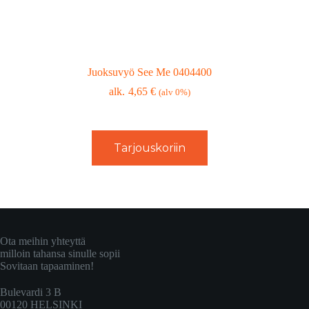
Juoksuvyö See Me 0404400
4,65
€
(alv 0%)
Tarjouskoriin
Ota meihin yhteyttä
milloin tahansa sinulle sopii
Sovitaan tapaaminen!
Bulevardi 3 B
00120 HELSINKI