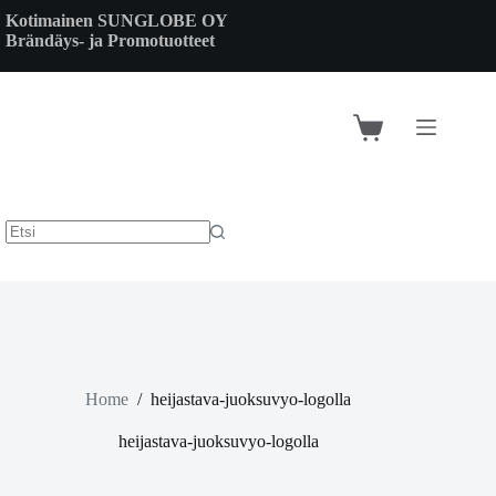
Skip
Kotimainen SUNGLOBE OY
to
Brändäys- ja Promotuotteet
content
Shopping
cart
Home
/
heijastava-juoksuvyo-logolla
heijastava-juoksuvyo-logolla