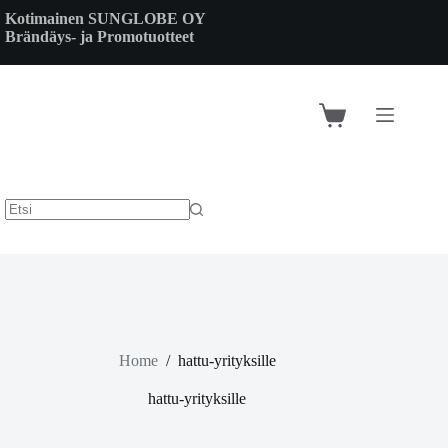
Skip
Kotimainen SUNGLOBE OY
to
Brändäys- ja Promotuotteet
content
Shopping
cart
Home
/
hattu-yrityksille
hattu-yrityksille