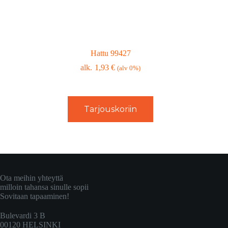
Hattu 99427
1,93
€
(alv 0%)
Tarjouskoriin
Ota meihin yhteyttä
milloin tahansa sinulle sopii
Sovitaan tapaaminen!
Bulevardi 3 B
00120 HELSINKI