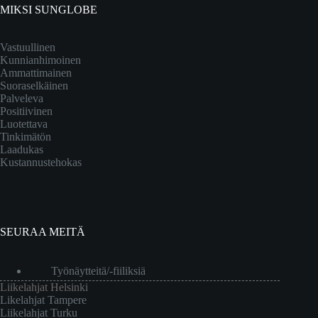
MIKSI SUNGLOBE
Vastuullinen
Kunnianhimoinen
Ammattimainen
Suoraselkäinen
Palveleva
Positiivinen
Luotettava
Tinkimätön
Laadukas
Kustannustehokas
SEURAA MEITÄ
Työnäytteitä/-fiiliksiä
Liikelahjat Helsinki
Likelahjat Tampere
Liikelahjat Turku