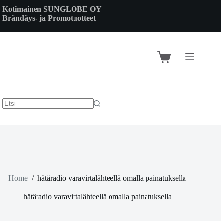
Skip
Kotimainen SUNGLOBE OY
to
Brändäys- ja Promotuotteet
content
Shopping
cart
Home
/
hätäradio varavirtalähteellä omalla painatuksella
hätäradio varavirtalähteellä omalla painatuksella