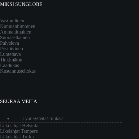
MIKSI SUNGLOBE
Vastuullinen
Kunnianhimoinen
Ammattimainen
Suoraselkäinen
Palveleva
Positiivinen
Luotettava
Tinkimätön
Laadukas
Kustannustehokas
SEURAA MEITÄ
Työnäytteitä/-fiiliksiä
Liikelahjat Helsinki
Likelahjat Tampere
Liikelahjat Turku