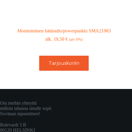
Monitoiminen hätäradio/powerpankki SMA21983
19,50
€
(alv 0%)
Tarjouskoriin
Ota meihin yhteyttä
milloin tahansa sinulle sopii
Sovitaan tapaaminen!
Bulevardi 3 B
00120 HELSINKI