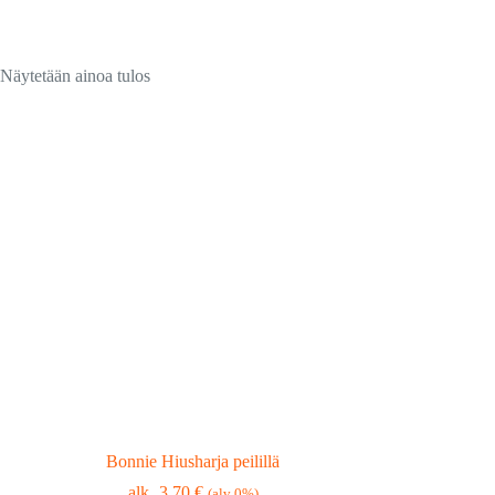
Näytetään ainoa tulos
Bonnie Hiusharja peilillä
3,70
€
(alv 0%)