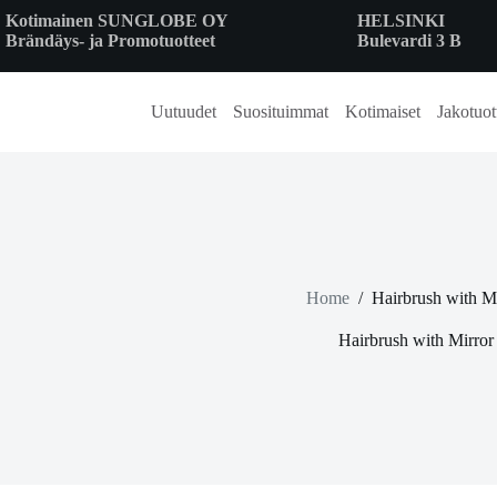
Skip
Kotimainen SUNGLOBE OY
HELSINKI
to
Brändäys- ja Promotuotteet
Bulevardi 3 B
content
Uutuudet
Suosituimmat
Kotimaiset
Jakotuot
Home
/
Hairbrush with Mi
Hairbrush with Mirror