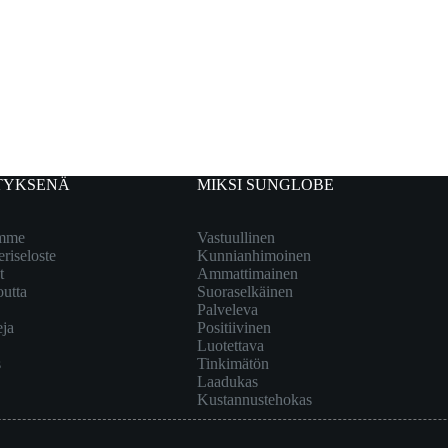
TYKSENÄ
MIKSI SUNGLOBE
emme
Vastuullinen
eriseloste
Kunnianhimoinen
t
Ammattimainen
outta
Suoraselkäinen
Palveleva
eja
Positiivinen
Luotettava
s
Tinkimätön
Laadukas
Kustannustehokas