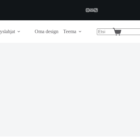
yslahjat
Oma design
Teema
Shopping
cart