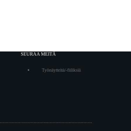
SEURAA MEITÄ
Työnäytteitä/-fiiliksiä