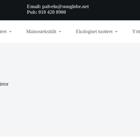
Email:
palvelu@sunglobe.net
Puh:
010 420 8900
teet
Mainostekstiilit
Ekologiset tuotteet
Yrit
rror