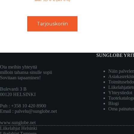
Tarjouskoriin
SUNGLOBE YRI
Ota meihin yhteyttä
Näin palvel
milloin tahansa sinulle sopii
Asiakasrekist
Sovitaan tapaaminen!
Toimitusehdo
Liikelahjatiet
Bulevardi 3 B
Yhteystiedot
00120 HELSINKI
Tuotekatalog
Blogi
Puh : +358 10 420 8900
Oma painatu
Email :
palvelu@sunglobe.net
www.sunglobe.net
Liikelahjat Helsinki
Likelahjat Tampere