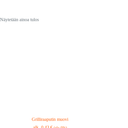
Näytetään ainoa tulos
Grilliraaputin muovi
0,43
€
(alv 0%)