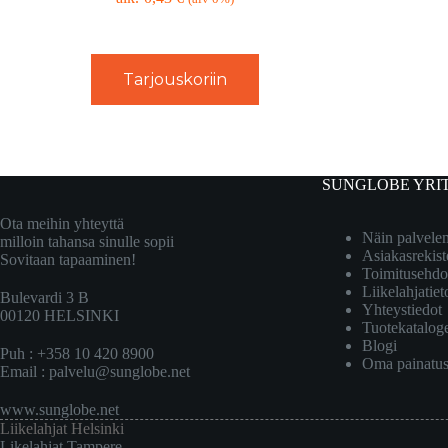
Tarjouskoriin
SUNGLOBE YRI
Ota meihin yhteyttä
Näin palvel
milloin tahansa sinulle sopii
Asiakasrekist
Sovitaan tapaaminen!
Toimitusehdo
Liikelahjatiet
Bulevardi 3 B
Yhteystiedot
00120 HELSINKI
Tuotekatalog
Blogi
Puh : +358 10 420 8900
Oma painatu
Email :
palvelu@sunglobe.net
www.sunglobe.net
Liikelahjat Helsinki
Likelahjat Tampere