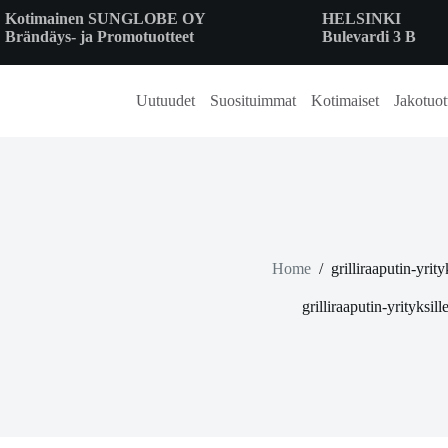
Skip
Kotimainen SUNGLOBE OY
HELSINKI
to
Brändäys- ja Promotuotteet
Bulevardi 3 B
content
Uutuudet
Suosituimmat
Kotimaiset
Jakotuot
Home
/
grilliraaputin-yrity
grilliraaputin-yrityksill