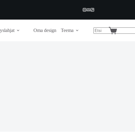
yslahjat
Oma design
Teema
Shopping
cart