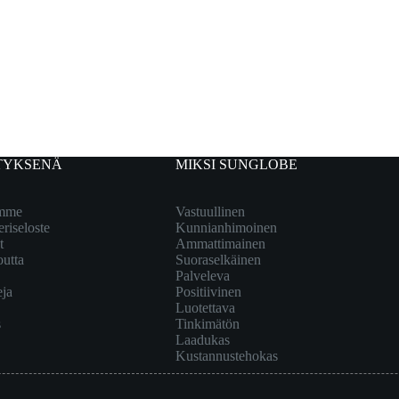
TYKSENÄ
MIKSI SUNGLOBE
emme
Vastuullinen
eriseloste
Kunnianhimoinen
t
Ammattimainen
outta
Suoraselkäinen
Palveleva
eja
Positiivinen
Luotettava
s
Tinkimätön
Laadukas
Kustannustehokas