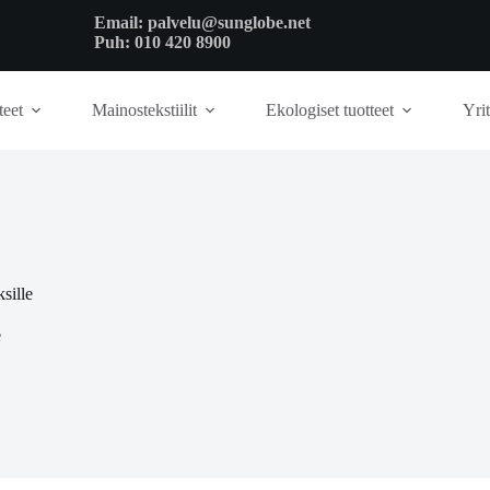
Email:
palvelu@sunglobe.net
Puh:
010 420 8900
teet
Mainostekstiilit
Ekologiset tuotteet
Yrit
ksille
e