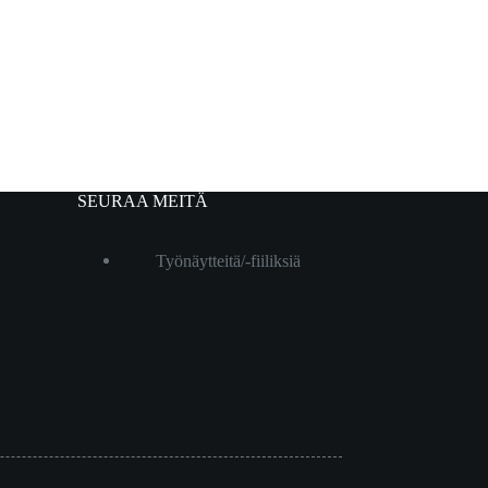
SEURAA MEITÄ
Työnäytteitä/-fiiliksiä