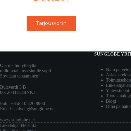
Tarjouskoriin
SUNGLOBE YRI
Ota meihin yhteyttä
Näin palvel
milloin tahansa sinulle sopii
Asiakasrekist
Sovitaan tapaaminen!
Toimitusehdo
Liikelahjatiet
Bulevardi 3 B
Yhteystiedot
00120 HELSINKI
Tuotekatalog
Blogi
Puh : +358 10 420 8900
Oma painatu
Email :
palvelu@sunglobe.net
www.sunglobe.net
Liikelahjat Helsinki
Likelahjat Tampere