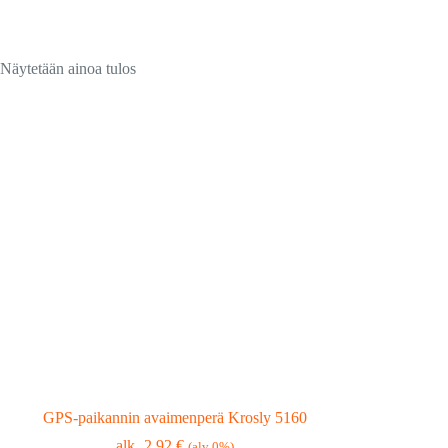
Näytetään ainoa tulos
GPS-paikannin avaimenperä Krosly 5160
2,92
€
(alv 0%)