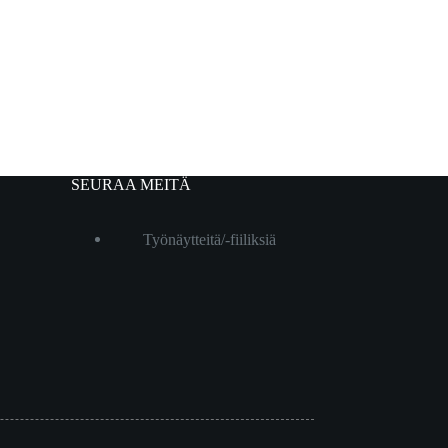
SEURAA MEITÄ
Työnäytteitä/-fiiliksiä