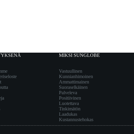
TYKSENÄ
MIKSI SUNGLOBE
emme
Vastuullinen
eriseloste
Kunnianhimoinen
t
Ammattimainen
outta
Suoraselkäinen
Palveleva
eja
Positiivinen
Luotettava
s
Tinkimätön
Laadukas
Kustannustehokas