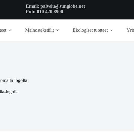
Email:
palvelu@sunglobe.net
Puh:
010 420 8900
teet
Mainostekstiilit
Ekologiset tuotteet
Yrit
omalla-logolla
la-logolla