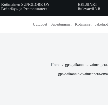
Skip
Kotimainen SUNGLOBE OY
HELSINKI
to
Brändäys- ja Promotuotteet
Bulevardi 3 B
content
Uutuudet
Suosituimmat
Kotimaiset
Jakotuot
Home
/
gps-paikannin-avaimenpera-
gps-paikannin-avaimenpera-omal