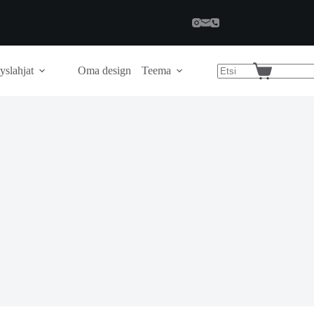
yslahjat
Oma design
Teema
Shopping
cart