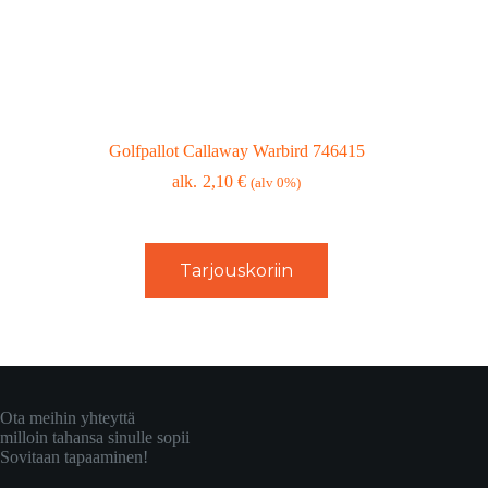
Golfpallot Callaway Warbird 746415
2,10
€
(alv 0%)
Tarjouskoriin
Ota meihin yhteyttä
milloin tahansa sinulle sopii
Sovitaan tapaaminen!