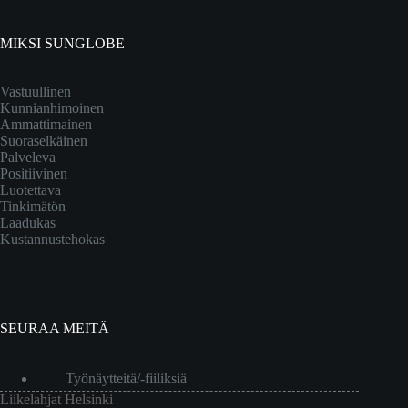
MIKSI SUNGLOBE
Vastuullinen
Kunnianhimoinen
Ammattimainen
Suoraselkäinen
Palveleva
Positiivinen
Luotettava
Tinkimätön
Laadukas
Kustannustehokas
SEURAA MEITÄ
Työnäytteitä/-fiiliksiä
Liikelahjat Helsinki