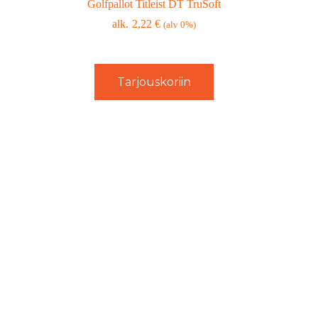
Golfpallot Titleist DT TruSoft
2,22
€
(alv 0%)
Tarjouskoriin