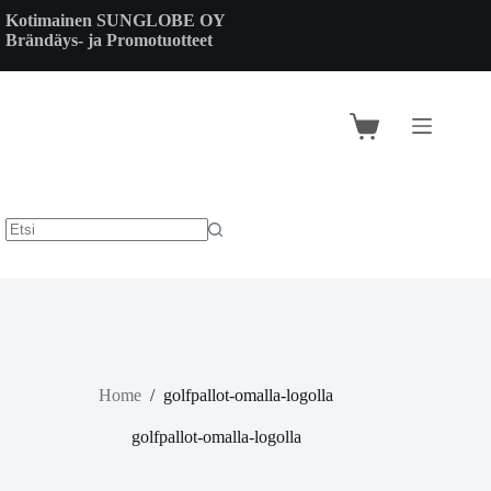
Skip
Kotimainen SUNGLOBE OY
to
Brändäys- ja Promotuotteet
content
Shopping
cart
Home
/
golfpallot-omalla-logolla
golfpallot-omalla-logolla