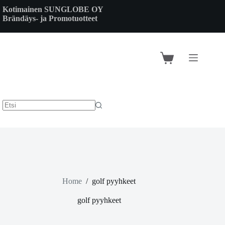
Skip
Kotimainen SUNGLOBE OY
to
Brändäys- ja Promotuotteet
content
Shopping
cart
Home
/
golf pyyhkeet
golf pyyhkeet