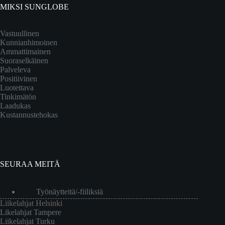
MIKSI SUNGLOBE
Vastuullinen
Kunnianhimoinen
Ammattimainen
Suoraselkäinen
Palveleva
Positiivinen
Luotettava
Tinkimätön
Laadukas
Kustannustehokas
SEURAA MEITÄ
Työnäytteitä/-fiiliksiä
Liikelahjat Helsinki
Likelahjat Tampere
Liikelahjat Turku