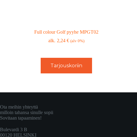
Full colour Golf pyyhe MPGT02
2,24
€
(alv 0%)
Tarjouskoriin
Ota meihin yhteyttä
milloin tahansa sinulle sopii
Sovitaan tapaaminen!
Bulevardi 3 B
00120 HELSINKI