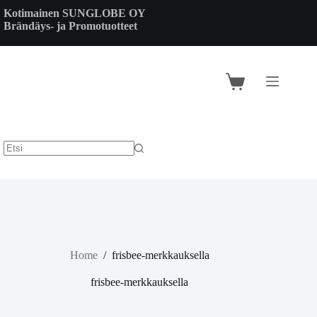
Skip
Kotimainen SUNGLOBE OY
to
Brändäys- ja Promotuotteet
content
Shopping
cart
Home
/
frisbee-merkkauksella
frisbee-merkkauksella