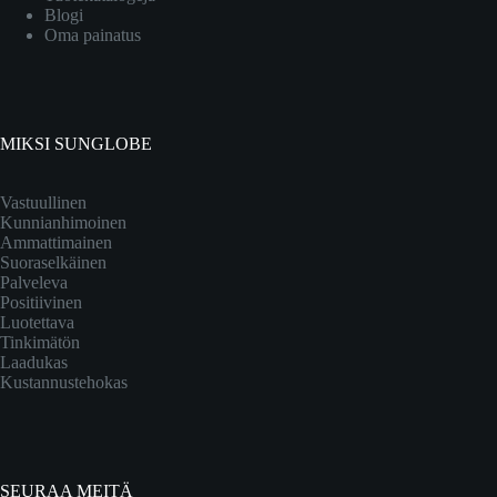
Blogi
Oma painatus
MIKSI SUNGLOBE
Vastuullinen
Kunnianhimoinen
Ammattimainen
Suoraselkäinen
Palveleva
Positiivinen
Luotettava
Tinkimätön
Laadukas
Kustannustehokas
SEURAA MEITÄ