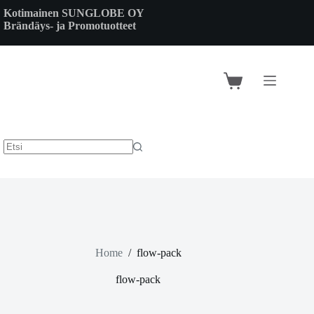
Skip
Kotimainen SUNGLOBE OY
to
Brändäys- ja Promotuotteet
content
Shopping
cart
Home
/
flow-pack
flow-pack