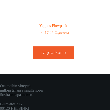
Yeppos Flowpack
17,45
€
(alv 0%)
Tarjouskoriin
Ota meihin yhteyttä
milloin tahansa sinulle sopii
Sovitaan tapaaminen!
Bulevardi 3 B
00120 HELSINKI