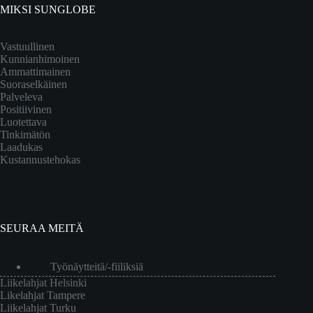
MIKSI SUNGLOBE
Vastuullinen
Kunnianhimoinen
Ammattimainen
Suoraselkäinen
Palveleva
Positiivinen
Luotettava
Tinkimätön
Laadukas
Kustannustehokas
SEURAA MEITÄ
Työnäytteitä/-fiiliksiä
Liikelahjat Helsinki
Likelahjat Tampere
Liikelahjat Turku