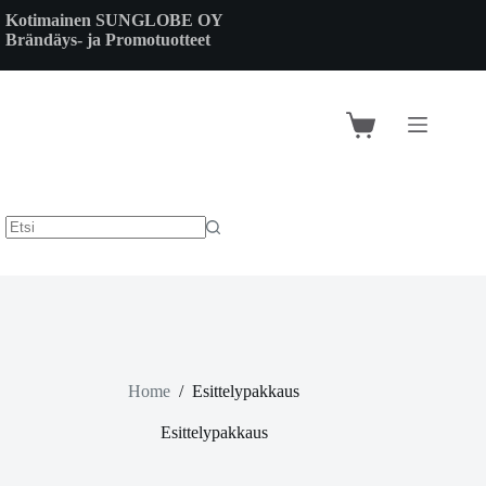
Skip
Kotimainen SUNGLOBE OY
to
Brändäys- ja Promotuotteet
content
Shopping
cart
Home
/
Esittelypakkaus
Esittelypakkaus