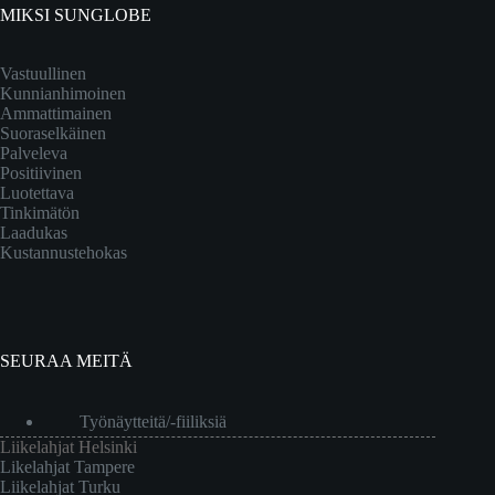
MIKSI SUNGLOBE
Vastuullinen
Kunnianhimoinen
Ammattimainen
Suoraselkäinen
Palveleva
Positiivinen
Luotettava
Tinkimätön
Laadukas
Kustannustehokas
SEURAA MEITÄ
Työnäytteitä/-fiiliksiä
Liikelahjat Helsinki
Likelahjat Tampere
Liikelahjat Turku