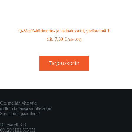
Q-Mat®-hiirimatto- ja lasinalussetti, yhdistelmä 1
7,30
€
(alv 0%)
Tarjouskoriin
Ota meihin yhteyttä
milloin tahansa sinulle sopii
Sovitaan tapaaminen!
Bulevardi 3 B
00120 HELSINKI