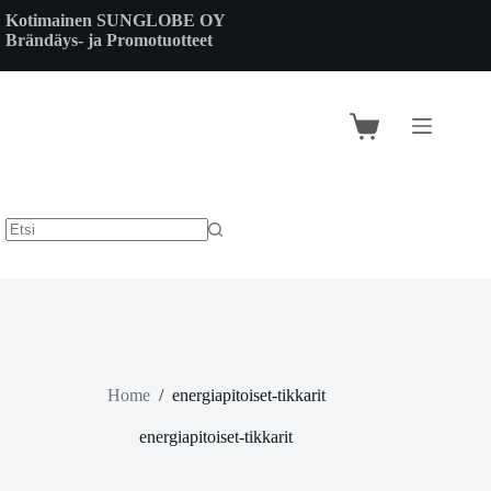
Skip
Kotimainen SUNGLOBE OY
to
Brändäys- ja Promotuotteet
content
Shopping
cart
Home
/
energiapitoiset-tikkarit
energiapitoiset-tikkarit