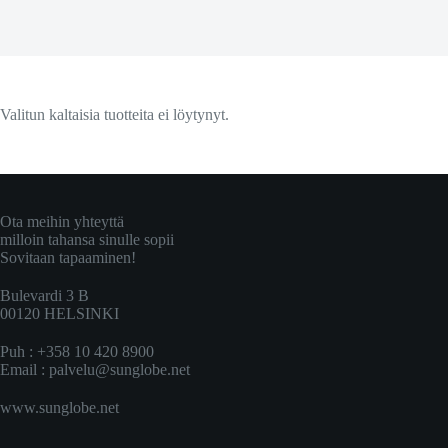
Valitun kaltaisia tuotteita ei löytynyt.
Ota meihin yhteyttä
milloin tahansa sinulle sopii
Sovitaan tapaaminen!
Bulevardi 3 B
00120 HELSINKI
Puh : +358 10 420 8900
Email :
palvelu@sunglobe.net
www.sunglobe.net