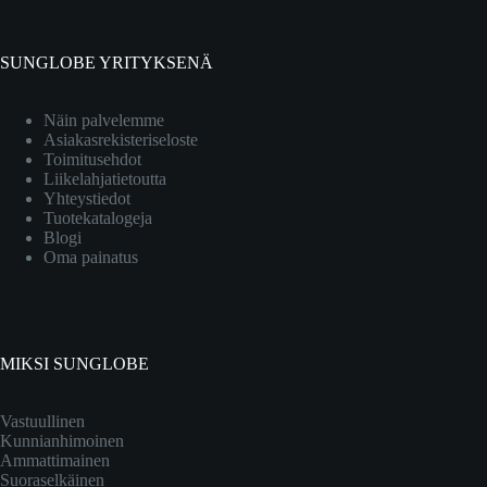
SUNGLOBE YRITYKSENÄ
Näin palvelemme
Asiakasrekisteriseloste
Toimitusehdot
Liikelahjatietoutta
Yhteystiedot
Tuotekatalogeja
Blogi
Oma painatus
MIKSI SUNGLOBE
Vastuullinen
Kunnianhimoinen
Ammattimainen
Suoraselkäinen