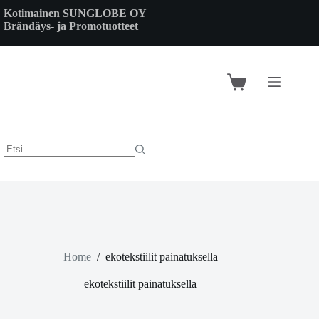
Skip
Kotimainen SUNGLOBE OY
to
Brändäys- ja Promotuotteet
content
Shopping
cart
Home
/
ekotekstiilit painatuksella
ekotekstiilit painatuksella