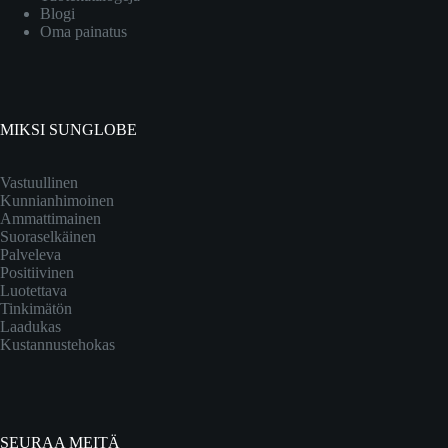
Blogi
Oma painatus
MIKSI SUNGLOBE
Vastuullinen
Kunnianhimoinen
Ammattimainen
Suoraselkäinen
Palveleva
Positiivinen
Luotettava
Tinkimätön
Laadukas
Kustannustehokas
SEURAA MEITÄ