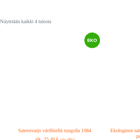
Suosituimmat
Näytetään kaikki 4 tulosta
ensin
EKO
Sateenvarjo värillisellä rungolla 1084
Ekologinen sa
p
25,40
€
(alv 0%)