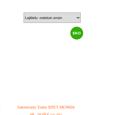
EKO
C
Sateenvarjo Tralee RPET MO9604
18,68
€
(alv 0%)