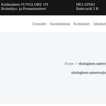
Skip
Kotimainen SUNGLOBE OY
HELSINKI
to
Brändäys- ja Promotuotteet
Bulevardi 3 B
content
Uutuudet
Suosituimmat
Kotimaiset
Jakotuot
Home
/
ekologinen-sateen
ekologinen-sateenvarjo