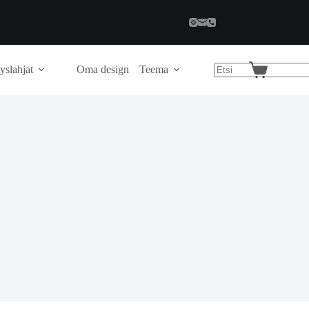
yslahjat
Oma design
Teema
Shopping
cart