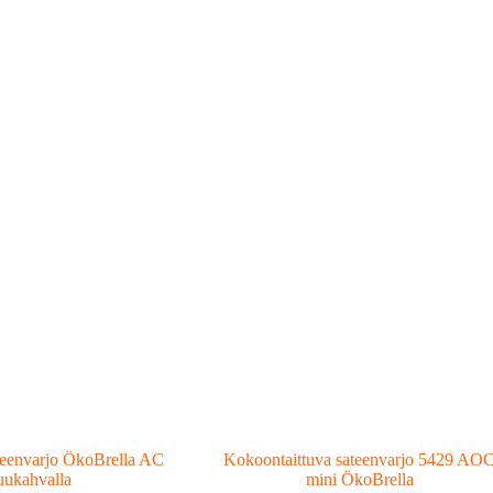
teenvarjo ÖkoBrella AC
Kokoontaittuva sateenvarjo 5429 AO
uukahvalla
mini ÖkoBrella