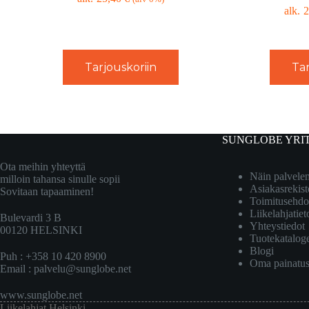
2
Tarjouskoriin
Tar
SUNGLOBE YRI
Ota meihin yhteyttä
Näin palvel
milloin tahansa sinulle sopii
Asiakasrekist
Sovitaan tapaaminen!
Toimitusehdo
Liikelahjatiet
Bulevardi 3 B
Yhteystiedot
00120 HELSINKI
Tuotekatalog
Blogi
Puh : +358 10 420 8900
Oma painatu
Email :
palvelu@sunglobe.net
www.sunglobe.net
Liikelahjat Helsinki