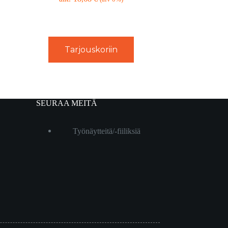
Tarjouskoriin
SEURAA MEITÄ
Työnäytteitä/-fiiliksiä