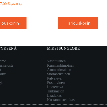
7,00
€
(alv 0%)
jouskoriin
Tarjouskoriin
TYKSENÄ
MIKSI SUNGLOBE
emme
Vastuullinen
eriseloste
Kunnianhimoinen
t
Ammattimainen
outta
Suoraselkäinen
Palveleva
eja
Positiivinen
Luotettava
s
Tinkimätön
Laadukas
Kustannustehokas