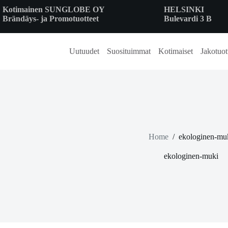
Skip
Kotimainen SUNGLOBE OY
HELSINKI
to
Brändäys- ja Promotuotteet
Bulevardi 3 B
content
Uutuudet
Suosituimmat
Kotimaiset
Jakotuot
Home
/
ekologinen-mu
ekologinen-muki