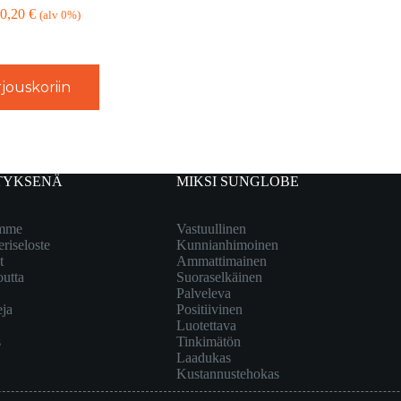
0,20
€
(alv 0%)
jouskoriin
TYKSENÄ
MIKSI SUNGLOBE
emme
Vastuullinen
eriseloste
Kunnianhimoinen
t
Ammattimainen
outta
Suoraselkäinen
Palveleva
eja
Positiivinen
Luotettava
s
Tinkimätön
Laadukas
Kustannustehokas