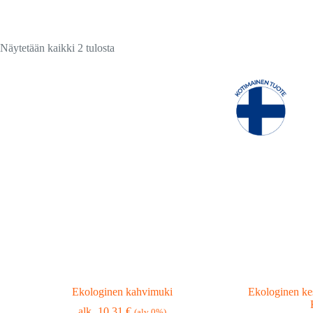
Suosituimmat
Näytetään kaikki 2 tulosta
ensin
Ekologinen kahvimuki
Ekologinen ke
10,31
€
(alv 0%)