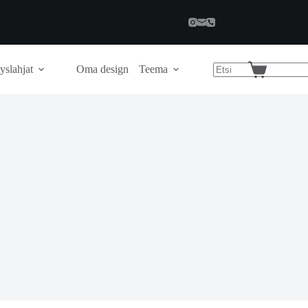
yslahjat
Oma design
Teema
Shopping
cart