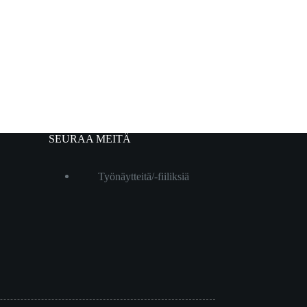
SEURAA MEITÄ
Työnäytteitä/-fiiliksiä