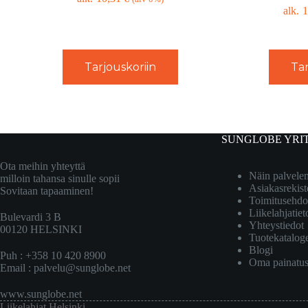
1
Tarjouskoriin
Tar
SUNGLOBE YRI
Ota meihin yhteyttä
Näin palvel
milloin tahansa sinulle sopii
Asiakasrekist
Sovitaan tapaaminen!
Toimitusehdo
Liikelahjatiet
Bulevardi 3 B
Yhteystiedot
00120 HELSINKI
Tuotekatalog
Blogi
Puh : +358 10 420 8900
Oma painatu
Email :
palvelu@sunglobe.net
www.sunglobe.net
Liikelahjat Helsinki