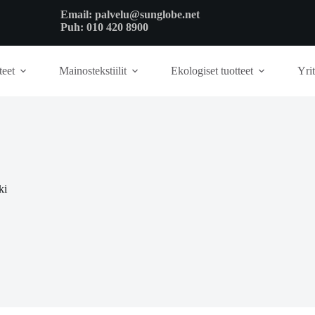
Email:
palvelu@sunglobe.net
Puh:
010 420 8900
teet
Mainostekstiilit
Ekologiset tuotteet
Yrit
ki