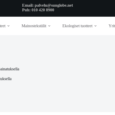
Email:
palvelu@sunglobe.net
Puh:
010 420 8900
teet
Mainostekstiilit
Ekologiset tuotteet
Yrit
ainatuksella
uksella