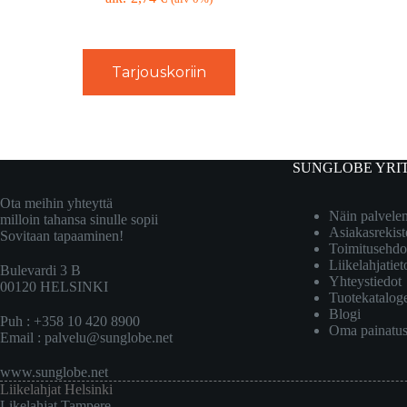
Tarjouskoriin
SUNGLOBE YRI
Ota meihin yhteyttä
Näin palvel
milloin tahansa sinulle sopii
Asiakasrekist
Sovitaan tapaaminen!
Toimitusehdo
Liikelahjatiet
Bulevardi 3 B
Yhteystiedot
00120 HELSINKI
Tuotekatalog
Blogi
Puh : +358 10 420 8900
Oma painatu
Email :
palvelu@sunglobe.net
www.sunglobe.net
Liikelahjat Helsinki
Likelahjat Tampere