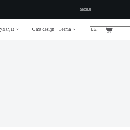
yslahjat
Oma design
Teema
Shopping
cart