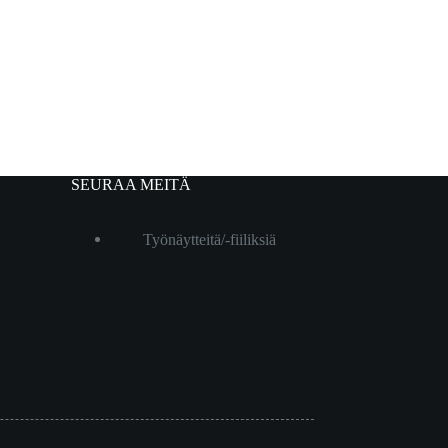
SEURAA MEITÄ
Työnäytteitä/-fiiliksiä