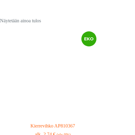
Näytetään ainoa tulos
EKO
Kierrevihko AP810367
2,74
€
(alv 0%)