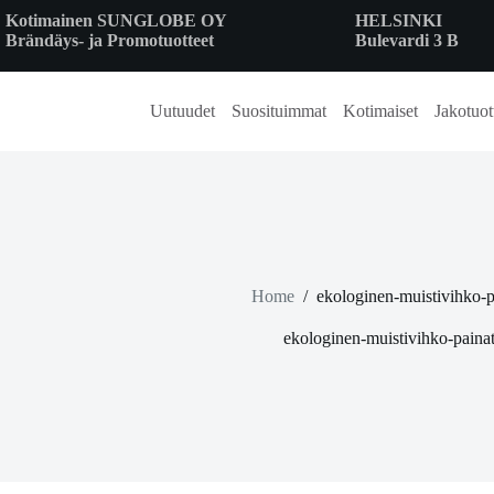
Skip
Kotimainen SUNGLOBE OY
HELSINKI
to
Brändäys- ja Promotuotteet
Bulevardi 3 B
content
Uutuudet
Suosituimmat
Kotimaiset
Jakotuot
Home
/
ekologinen-muistivihko-p
ekologinen-muistivihko-painat