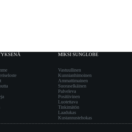
TYKSENÄ
MIKSI SUNGLOBE
emme
Vastuullinen
eriseloste
Kunnianhimoinen
t
Ammattimainen
outta
Suoraselkäinen
Palveleva
eja
Positiivinen
Luotettava
s
Tinkimätön
Laadukas
Kustannustehokas