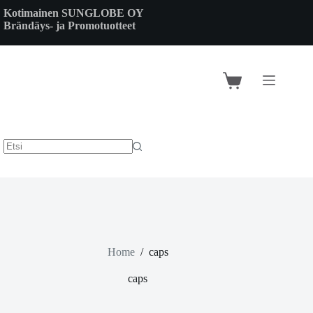
Skip
Kotimainen SUNGLOBE OY
to
Brändäys- ja Promotuotteet
content
Shopping
cart
Home
/
caps
caps