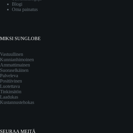
Blogi
Oma painatus
MIKSI SUNGLOBE
Vastuullinen
Kunnianhimoinen
Ammattimainen
Suoraselkäinen
Palveleva
Positiivinen
Luotettava
Tinkimätön
Laadukas
Kustannustehokas
SEURAA MEITÄ