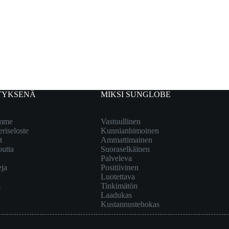
TYKSENÄ
MIKSI SUNGLOBE
emme
Vastuullinen
eriseloste
Kunnianhimoinen
t
Ammattimainen
outta
Suoraselkäinen
Palveleva
eja
Positiivinen
Luotettava
s
Tinkimätön
Laadukas
Kustannustehokas