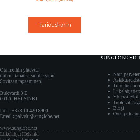
Tarjouskoriin
SUNGLOBE YRI
Ota meihin yhteyttä
Näin palvel
milloin tahansa sinulle sopii
Asiakasrekist
Sovitaan tapaaminen!
Toimitusehdo
Liikelahjatiet
Bulevardi 3 B
Yhteystiedot
00120 HELSINKI
Tuotekatalog
Blogi
Puh : +358 10 420 8900
Oma painatu
Email :
palvelu@sunglobe.net
www.sunglobe.net
Liikelahjat Helsinki
Likelahjat Tampere