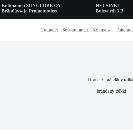
Skip
Kotimainen SUNGLOBE OY
HELSINKI
to
Brändäys- ja Promotuotteet
Bulevardi 3 B
content
Uutuudet
Suosituimmat
Kotimaiset
Jakotuot
Home
/
brändätty tölkk
brändätty tölkki