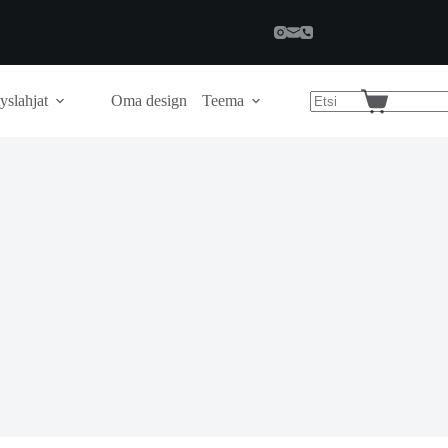
yslahjat
Oma design
Teema
Shopping
cart