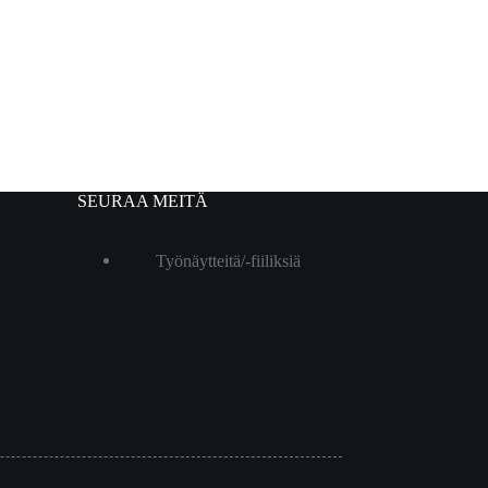
SEURAA MEITÄ
Työnäytteitä/-fiiliksiä