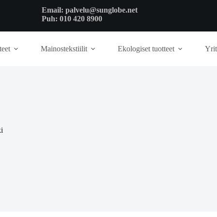
Email:
palvelu@sunglobe.net
Puh:
010 420 8900
teet
Mainostekstiilit
Ekologiset tuotteet
Yrit
i