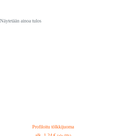
Näytetään ainoa tulos
Profiloitu tölkkijuoma
1,24
€
(alv 0%)