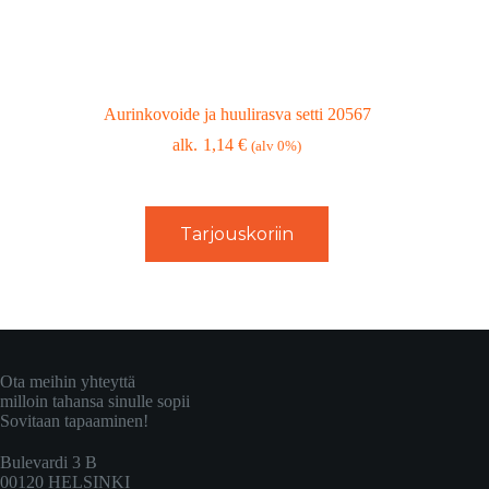
Aurinkovoide ja huulirasva setti 20567
1,14
€
(alv 0%)
Tarjouskoriin
Ota meihin yhteyttä
milloin tahansa sinulle sopii
Sovitaan tapaaminen!
Bulevardi 3 B
00120 HELSINKI