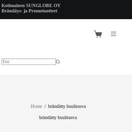
Skip
Kotimainen SUNGLOBE OY
to
Brändäys- ja Promotuotteet
content
Shopping
cart
Home
/
brändätty huulirasva
brändätty huulirasva