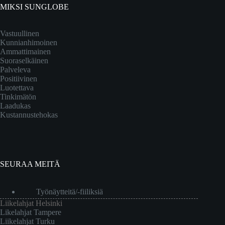
MIKSI SUNGLOBE
Vastuullinen
Kunnianhimoinen
Ammattimainen
Suoraselkäinen
Palveleva
Positiivinen
Luotettava
Tinkimätön
Laadukas
Kustannustehokas
SEURAA MEITÄ
Työnäytteitä/-fiiliksiä
Liikelahjat Helsinki
Likelahjat Tampere
Liikelahjat Turku