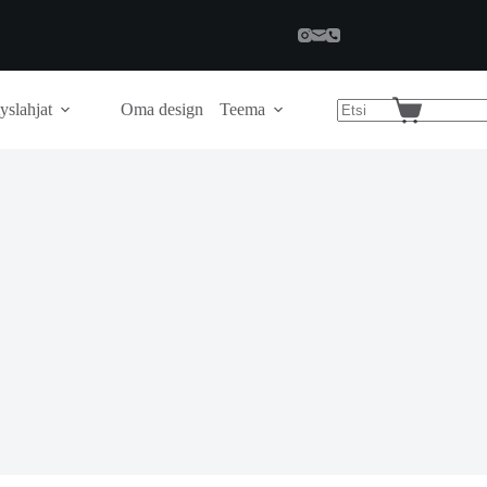
yslahjat
Oma design
Teema
Shopping
cart