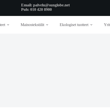
Email:
palvelu@sunglobe.net
Puh:
010 420 8900
teet
Mainostekstiilit
Ekologiset tuotteet
Yrit