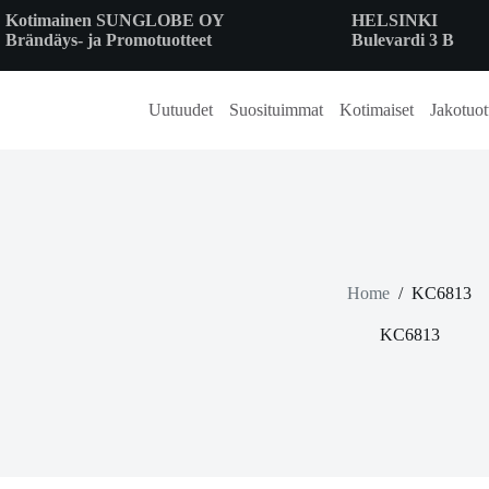
Skip
Kotimainen SUNGLOBE OY
HELSINKI
to
Brändäys- ja Promotuotteet
Bulevardi 3 B
content
Uutuudet
Suosituimmat
Kotimaiset
Jakotuot
Home
/
KC6813
KC6813