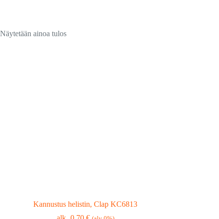
Näytetään ainoa tulos
Kannustus helistin, Clap KC6813
0,70
€
(alv 0%)