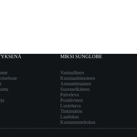
TYKSENÄ
MIKSI SUNGLOBE
emme
Vastuullinen
eriseloste
Kunnianhimoinen
t
Ammattimainen
outta
Suoraselkäinen
Palveleva
eja
Positiivinen
Luotettava
s
Tinkimätön
Laadukas
Kustannustehokas