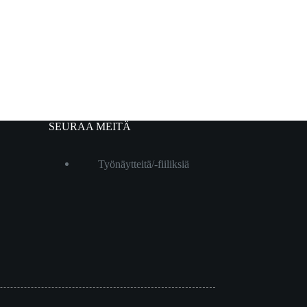
SEURAA MEITÄ
Työnäytteitä/-fiiliksiä