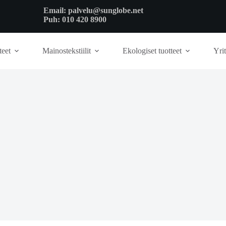
Email:
palvelu@sunglobe.net
Puh:
010 420 8900
teet
Mainostekstiilit
Ekologiset tuotteet
Yrit