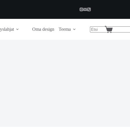
yslahjat
Oma design
Teema
Shopping
cart