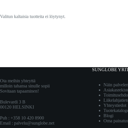
Valitun kaltaisia tuotteita ei löytynyt.
SUNGLOBE YRI
Ota meihin yhteyttä
Näin palvel
milloin tahansa sinulle sopii
Asiakasrekist
Sovitaan tapaaminen!
Toimitusehdo
Liikelahjatiet
Bulevardi 3 B
Yhteystiedot
00120 HELSINKI
Tuotekatalog
Blogi
Puh : +358 10 420 8900
Oma painatu
Email :
palvelu@sunglobe.net