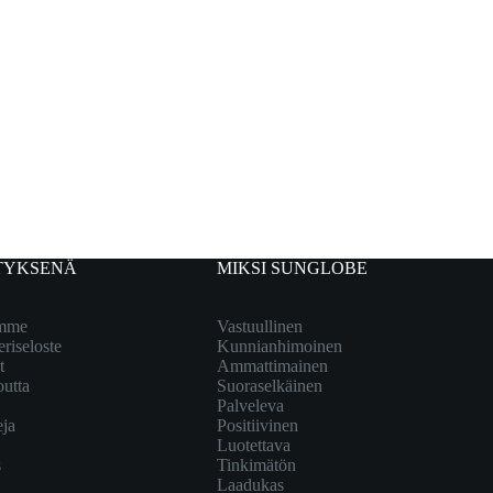
TYKSENÄ
MIKSI SUNGLOBE
emme
Vastuullinen
eriseloste
Kunnianhimoinen
t
Ammattimainen
outta
Suoraselkäinen
Palveleva
eja
Positiivinen
Luotettava
s
Tinkimätön
Laadukas