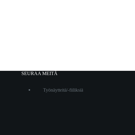
SEURAA MEITÄ
Työnäytteitä/-fiiliksiä