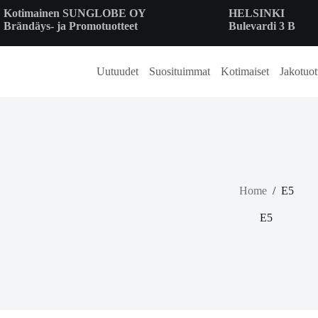
Skip
Kotimainen SUNGLOBE OY
HELSINKI
to
Brändäys- ja Promotuotteet
Bulevardi 3 B
content
Uutuudet
Suosituimmat
Kotimaiset
Jakotuot
Home
/
E5
E5