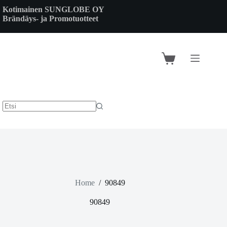
Skip
Kotimainen SUNGLOBE OY
to
Brändäys- ja Promotuotteet
content
Shopping
cart
Home
/
90849
90849