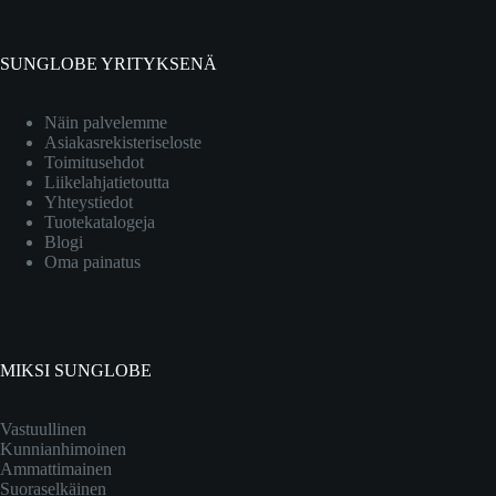
SUNGLOBE YRITYKSENÄ
Näin palvelemme
Asiakasrekisteriseloste
Toimitusehdot
Liikelahjatietoutta
Yhteystiedot
Tuotekatalogeja
Blogi
Oma painatus
MIKSI SUNGLOBE
Vastuullinen
Kunnianhimoinen
Ammattimainen
Suoraselkäinen