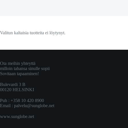
Valitun kaltaisia tuotteita ei löytynyt.
Ota meihin yhteyttä
milloin tahansa sinulle sopii
Sovitaan tapaaminen!
Bulevardi 3 B
00120 HELSINKI
Puh : +358 10 420 8900
Email :
palvelu@sunglobe.net
www.sunglobe.net